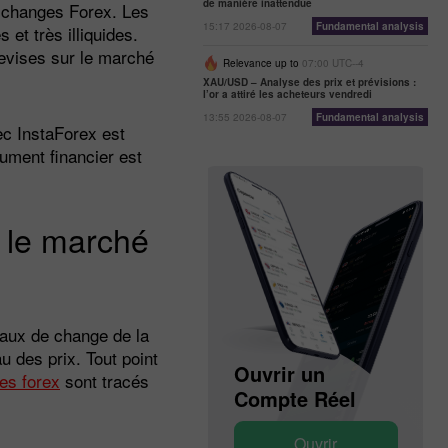
de manière inattendue
 changes Forex. Les
15:17 2026-08-07
Fundamental analysis
et très illiquides.
devises sur le marché
Relevance up to
07:00 UTC--4
XAU/USD – Analyse des prix et prévisions :
l’or a attiré les acheteurs vendredi
13:55 2026-08-07
Fundamental analysis
ec InstaForex est
ument financier est
r le marché
taux de change de la
u des prix. Tout point
Ouvrir un
Ouvrir un
es forex
sont tracés
Compte Démo
Compte Réel
Ouvrir
Ouvrir