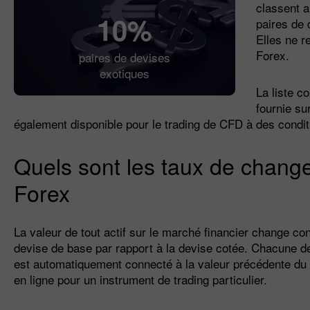
classent 
10%
paires de 
Elles ne r
Forex.
paires de devises
exotiques
La liste c
fournie su
également disponible pour le trading de CFD à des condit
Quels sont les taux de change
Forex
La valeur de tout actif sur le marché financier change 
devise de base par rapport à la devise cotée. Chacune de 
est automatiquement connecté à la valeur précédente du pri
en ligne pour un instrument de trading particulier.