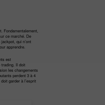
net. Fondamentalement,
 sur ce marché. De
jackpot, qui n’ont
pour apprendre.
nts est
rading. Il doit
cision les changements
butants perdent 3 à 4
doit garder à l’esprit