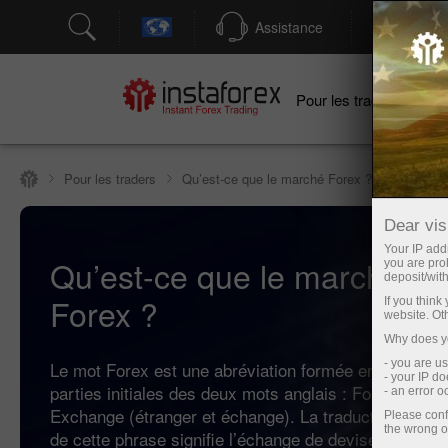
Assistance
Ouver
Po
Pour les traders
Pour les traders
Qu’est-ce que le marché Forex ?
Dear visi
Your IP addr
Qu’est-ce que le marché
you are proh
deposit/with
Forex ?
If you thin
website. Ot
Why does yo
- you are u
Le mot Forex est une abréviation formée en combinan
- your IP d
parties initiales des deux mots anglais : Foreign et
- an error 
Exchange (étranger et échange). La traduction mot à
Please conf
the wrong o
de cette phrase signifie l’échange de devises étrangè