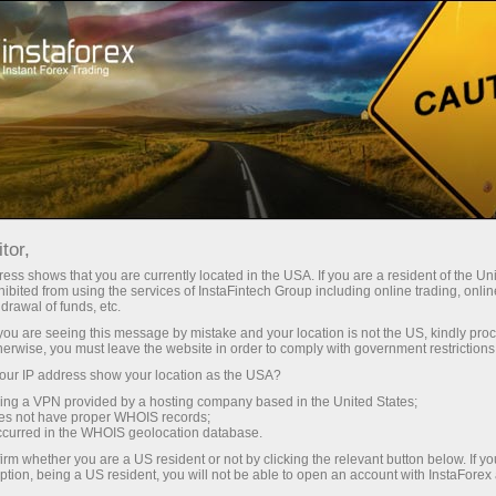
ture rapide de compte
Plateforme de trading
ur les traders
Pour les
Pour les
Campa
débutants
investisseurs
partenaires
tor,
ess shows that you are currently located in the USA. If you are a resident of the Uni
ibited from using the services of InstaFintech Group including online trading, online
drawal of funds, etc.
k you are seeing this message by mistake and your location is not the US, kindly pro
herwise, you must leave the website in order to comply with government restrictions
ur IP address show your location as the USA?
sing a VPN provided by a hosting company based in the United States;
t les
oes not have proper WHOIS records;
occurred in the WHOIS geolocation database.
 mot
irm whether you are a US resident or not by clicking the relevant button below. If y
ption, being a US resident, you will not be able to open an account with InstaForex
res.