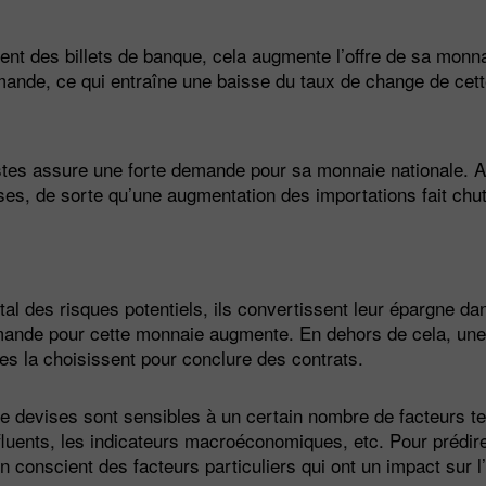
t des billets de banque, cela augmente l’offre de sa monna
ande, ce qui entraîne une baisse du taux de change de cett
tes assure une forte demande pour sa monnaie nationale. Au
ses, de sorte qu’une augmentation des importations fait chut
ital des risques potentiels, ils convertissent leur épargne d
 demande pour cette monnaie augmente. En dehors de cela, un
es la choisissent pour conclure des contrats.
de devises sont sensibles à un certain nombre de facteurs te
nfluents, les indicateurs macroéconomiques, etc. Pour prédire
en conscient des facteurs particuliers qui ont un impact sur l’a