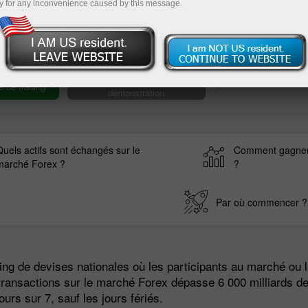
y for any inconvenience caused by this message.
tre a
es.
Ouvrir un compte de
 de trading
démonstration
Quels actifs sont échangés sur le
Comment gagner 
marché Forex ?
?
Par où commencer ?
ing de devises nationales où les participants au marché ou l
transactions sur le marché Forex dépasse 6 000 milliards de
urs sur 7, sauf les jours fériés.