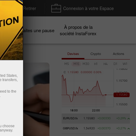
Déposer / Retirer
Connexion à votre Espace
À propos de la
gnes
Faites une pause
société InstaForex
Devises
Crypto
Actions
M5
M15
M30
H1
H4
D1
W1
C
1
.
1
5
5
8
0
0
.
0
0
0
0
0
0
.
0
0
%
ted States,
 transfers,
ceed to the
.
EURUSD.fx
1.15580
+0.00330
+0.29%
ou choose
GBPUSD.fx
1.34920
+0.00370
+0.27%
 anyway.