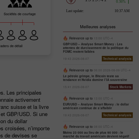
Sociétés de courtage
Meilleures analyses
Relevance up to
13:00 UTC--4
GBP/USD – Analyse Smart Money : Les
raders de détail
attentes de durcissement de la politique du
FOMC restent faibles
19:43 2026-08-07
Technical analysis
Relevance up to
06:00 2026-08-09 UTC--4
Le pétrole grimpe, le Bitcoin teste sa
tendance et Nvidia domine l’IA souveraine
15:41 2026-08-07
Stock Markets
s. Les principales
monnaie activement
Relevance up to
13:00 UTC--4
EUR/USD – Analyse Smart Money : le dollar
anc suisse et la livre
américain continue de s’affaiblir
 et GBP/USD. Si une
19:43 2026-08-07
Technical analysis
on du dollar
es croisées, n’importe
Relevance up to
08:00 UTC--4
Moins 23 000 au lieu de plus 90 000 : le
es de devises se
marché du travail américain devient négatif