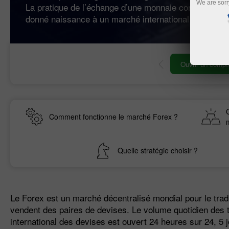
We are sorr
La pratique de l’échange d’une monnaie contre une au
donné naissance à un marché international des devis
Ouvrir un compte
Comment fonctionne le marché Forex ?
Quelle stratégie choisir ?
Le Forex est un marché décentralisé mondial pour le trad
vendent des paires de devises. Le volume quotidien des 
international des devises est ouvert 24 heures sur 24, 5 jo