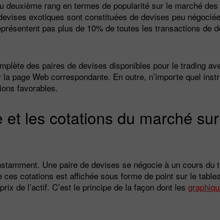
au deuxième rang en termes de popularité sur le marché des
devises exotiques sont constituées de devises peu négociées 
eprésentent pas plus de 10% de toutes les transactions de 
omplète des paires de devises disponibles pour le trading av
r la page Web correspondante. En outre, n’importe quel instr
ions favorables.
 et les cotations du marché su
constamment. Une paire de devises se négocie à un cours du 
ces cotations est affichée sous forme de point sur le tablea
Ouvrir un
Ouvrir un
x de l’actif. C’est le principe de la façon dont les
graphiqu
Compte Démo
Compte Réel
Ouvrir
Ouvrir