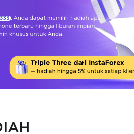
333
, Anda dapat memilih hadiah apa
hone terbaru hingga liburan impian.
jamin khusus untuk Anda.
Triple Three dari InstaForex
— hadiah hingga 5% untuk setiap klien
DIAH