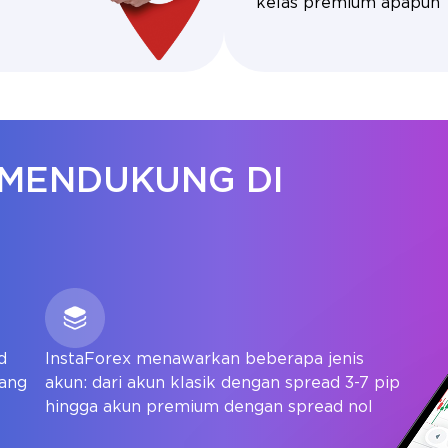
kelas premium apapun
 MENDUKUNG DI
d
InstaForex menawarkan beberapa jenis
uang
akun: dari akun klasik dengan spread 3-7 pip
hingga akun premium dengan spread nol