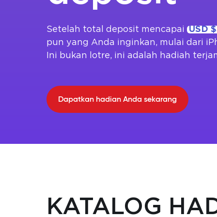
Setelah total deposit mencapai
USD $
pun yang Anda inginkan, mulai dari iP
Ini bukan lotre, ini adalah hadiah ter
Dapatkan hadian Anda sekarang
KATALOG HA