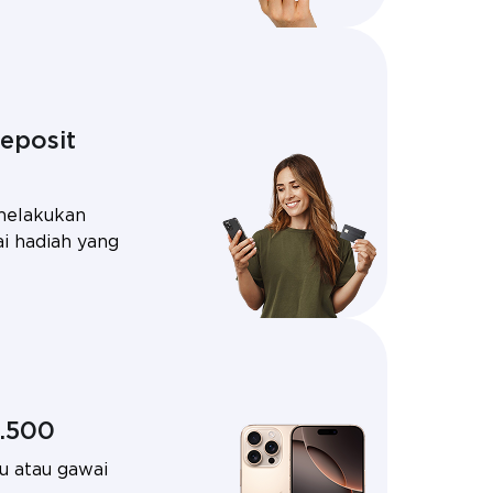
eposit
melakukan
ai hadiah yang
1.500
u atau gawai