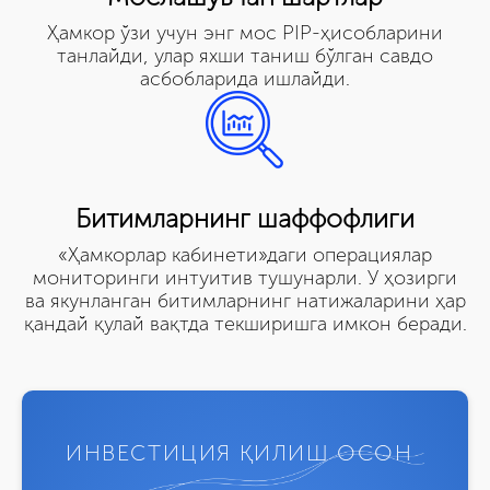
Ҳамкор ўзи учун энг мос PIP-ҳисобларини
танлайди, улар яхши таниш бўлган савдо
асбобларида ишлайди.
Битимларнинг шаффофлиги
«Ҳамкорлар кабинети»даги операциялар
мониторинги интуитив тушунарли. У ҳозирги
ва якунланган битимларнинг натижаларини ҳар
қандай қулай вақтда текширишга имкон беради.
ИНВЕСТИЦИЯ ҚИЛИШ ОСОН