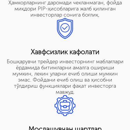
Ҳамкорларнинг даромади чекланмаган, фойда
миқдори PIP-ҳисобларига жалб қилинган
инвесторлар сонига боғлиқ.
Хавфсизлик кафолати
Бошқарувчи трейдер инвесторнинг маблағлари
ёрдамида битимларни амалга ошириши
мумкин, лекин уларни ечиб олиши мумкин
эмас. Фойдани ечиб олиш ва ҳисобни
тўлдириш функциялари фақат инвесторга
мавжуд.
Мослашувчан шартлар