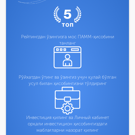
Рейтингдан ўзингизга мос ПАММ-ҳисобини
танланг
Рўйхатдан ўтинг ва ўзингиз учун қулай бўлган
усул билан ҳисобингизни тўлдиринг
Инвестиция қилинг ва Личный кабинет
орқали инвестицион ҳисобингиздаги
маблағларни назорат қилинг