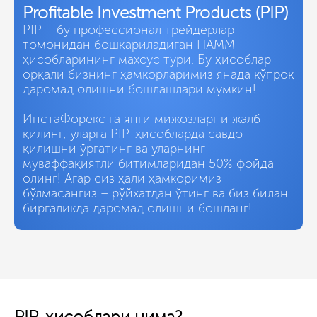
Profitable Investment Products (PIP)
PIP – бу профессионал трейдерлар
томонидан бошқариладиган ПАММ-
ҳисобларининг махсус тури. Бу ҳисоблар
орқали бизнинг ҳамкорларимиз янада кўпроқ
даромад олишни бошлашлари мумкин!
ИнстаФорекс га янги мижозларни жалб
қилинг, уларга PIP-ҳисобларда савдо
қилишни ўргатинг ва уларнинг
муваффақиятли битимларидан 50% фойда
олинг! Агар сиз ҳали ҳамкоримиз
бўлмасангиз – рўйхатдан ўтинг ва биз билан
биргаликда даромад олишни бошланг!
PIP-ҳисоблари нима?