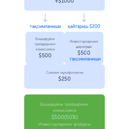
+$1000
тақсимланиши
қайтариш $200
Бошқарувчи
Инвесторларнинг
трейдернинг
даромади
комиссияси
$500
$500
тақсимланиши
Сизнинг мукофотингиз
$250
Бошқарувчи трейдернинг
комиссияси
$500(50%)
Инвесторларнинг фойдаси