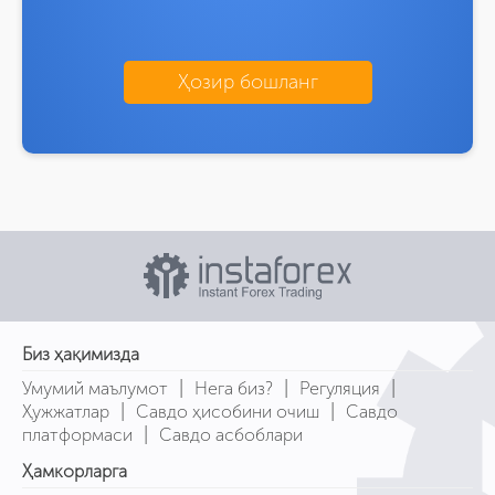
Ҳозир бошланг
Биз ҳақимизда
|
|
|
Умумий маълумот
Нега биз?
Регуляция
|
|
Ҳужжатлар
Савдо ҳисобини очиш
Савдо
|
платформаси
Савдо асбоблари
Ҳамкорларга