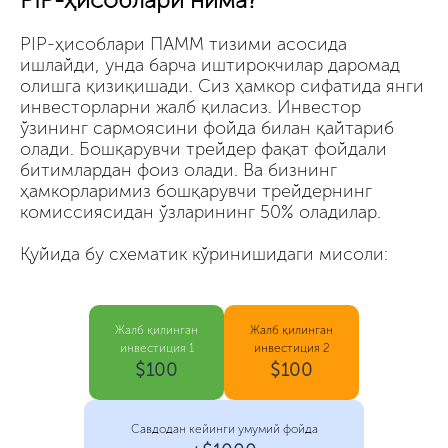
PIP-ҳисоблари ПАММ тизими асосида
ишлайди, унда барча иштирокчилар даромад
олишга қизиқишади. Сиз ҳамкор сифатида янги
инвесторларни жалб қиласиз. Инвестор
ўзининг сармоясини фойда билан қайтариб
олади. Бошқарувчи трейдер фақат фойдали
битимлардан фоиз олади. Ва бизнинг
ҳамкорларимиз бошқарувчи трейдернинг
комиссиясидан ўзларининг 50% оладилар.
Қуйида бу схематик кўринишидаги мисоли:
Жалб қилинган
Жалб қилинган
инвестиция 1
инвестиция 2
$100
$100
Савдодан кейинги умумий фойда