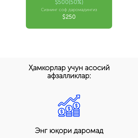
$500(50%)
Сизнинг соф даромадингиз
$250
Ҳамкорлар учун асосий
афзалликлар:
Энг юқори даромад