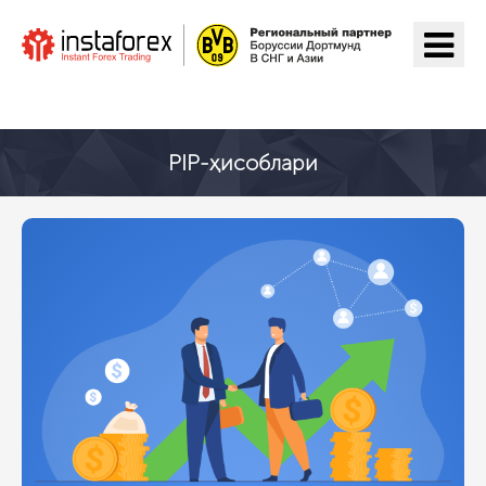
ИнстаФорекс га ўтиш
PIP-ҳисоблари