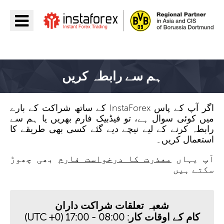
جائیں InstaForex
ہم سے رابطہ کریں
اگر آپ کے پاس InstaForex کے ساتھ شراکت کے بارے
میں کوئی سوال ہے، تو فیڈبیک فارم بھریں یا ہم سے
رابطہ کرنے کے لیے نیچے دیے گئے کسی بھی طریقے کا
استعمال کریں۔
آپ یہاں
معذرت کا درخواست فارم
بھی چھوڑ
سکتے ہیں
شعبہ تعلقات شراکت داران
کام کے اوقات کار: 08:00 - 17:00 (UTC +0)