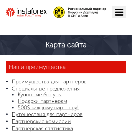
Перейти на ИнстаФорекс
Карта сайта
Наши преимущества
Преимущества для партнеров
Специальные предложения
Купонные бонусы
Подарки партнерам
500$ каждому партнеру!
Путешествия для партнеров
Партнерские комиссии
Партнерская статистика