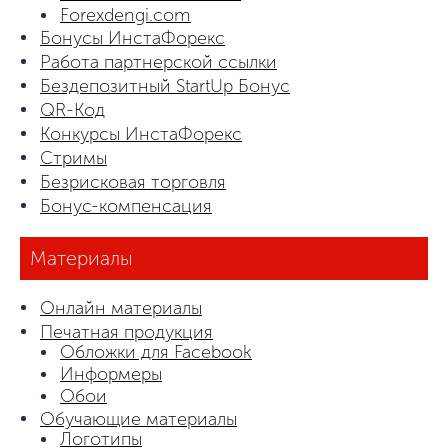
Forexdengi.com
Бонусы ИнстаФорекс
Работа партнерской ссылки
Бездепозитный StartUp Бонус
QR-Код
Конкурсы ИнстаФорекс
Стримы
Безрисковая торговля
Бонус-компенсация
Материалы
Онлайн материалы
Печатная продукция
Обложки для Facebook
Информеры
Обои
Обучающие материалы
Логотипы