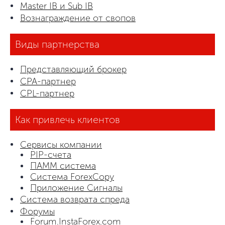
Master IB и Sub IB
Вознаграждение от свопов
Виды партнерства
Представляющий брокер
CPA-партнер
CPL-партнер
Как привлечь клиентов
Сервисы компании
PIP-счета
ПАММ система
Система ForexCopy
Приложение Сигналы
Система возврата спреда
Форумы
Forum.InstaForex.com