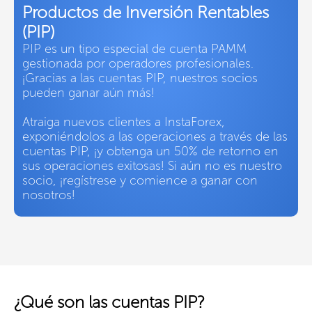
Productos de Inversión Rentables
(PIP)
PIP es un tipo especial de cuenta PAMM
gestionada por operadores profesionales.
¡Gracias a las cuentas PIP, nuestros socios
pueden ganar aún más!
Atraiga nuevos clientes a InstaForex,
exponiéndolos a las operaciones a través de las
cuentas PIP, ¡y obtenga un 50% de retorno en
sus operaciones exitosas! Si aún no es nuestro
socio, ¡regístrese y comience a ganar con
nosotros!
¿Qué son las cuentas PIP?