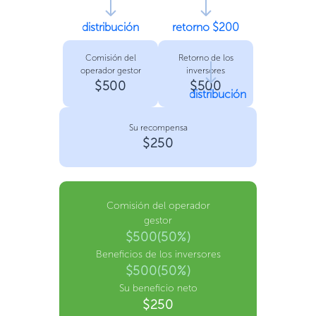
distribución
retorno $200
Comisión del
Retorno de los
operador gestor
inversores
$500
$500
distribución
Su recompensa
$250
Comisión del operador
gestor
$500(50%)
Beneficios de los inversores
$500(50%)
Su beneficio neto
$250