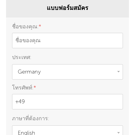
แบบฟอร์มสมัคร
ชื่อของคุณ:
*
ประเทศ:
Germany
โทรศัพท์:
*
ภาษาที่ต้องการ:
English