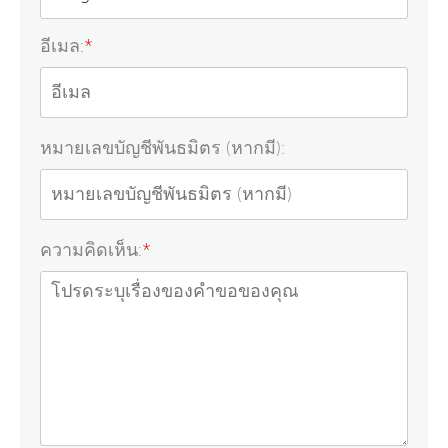
อีเมล:
*
หมายเลขบัญชีพันธมิตร (หากมี):
ความคิดเห็น:
*