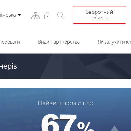
Зворотний
аїнська
зв'язок
переваги
Види партнерства
Як залучити кл
нерів
Найвищі комісії до