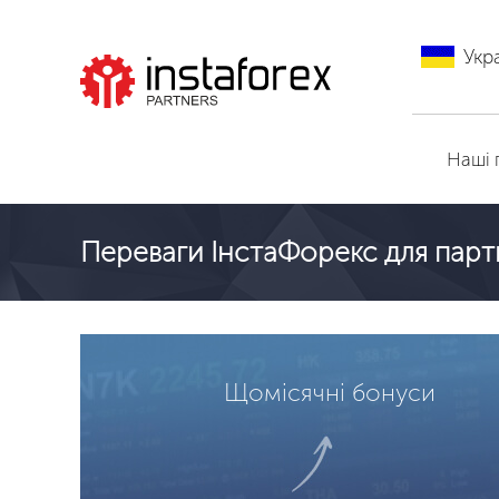
Укр
Перейти на
ІнстаФорекс
Наші 
Переваги ІнстаФорекс для парт
Щомісячні бонуси