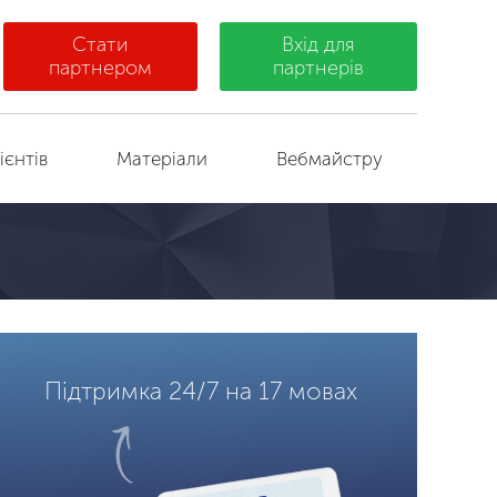
Стати
Вхід для
партнером
партнерів
ієнтів
Матеріали
Вебмайстру
Підтримка 24/7 на 17 мовах