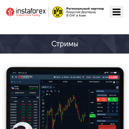
Перейти на ІнстаФорекс
Стримы