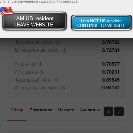
y for any inconvenience caused by this message.
71.27%
Мнение трейдеров
28.73%
Закрытие
0.70576
Макс.
цена
0.70783
Недельный
макс.
0.70783
52-недельный
макс.
0.72781
Открытие
0.70577
Мин.
цена
0.70231
Недельный
мин.
0.69845
52-недельный
мин.
0.64152
Обзор
Показатели
Новости
Аналитика