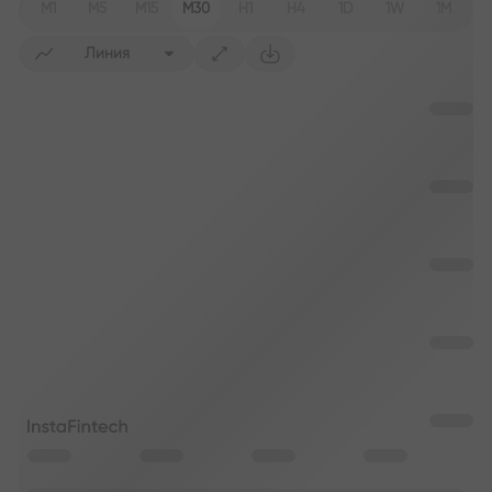
M1
M5
M15
M30
H1
H4
1D
1W
1M
Линия