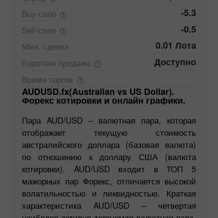
-5.3
Buy-своп
-0.5
Sell-своп
0.01 Лота
Мин.
сделка
Доступно
Короткая
продажа
Время
торгов
AUDUSD.fx(Australian vs US Dollar).
Форекс котировки и онлайн графики.
Пара AUD/USD – валютная пара, которая
отображает текущую стоимость
австралийского доллара (базовая валюта)
по отношению к доллару США (валюта
котировки). AUD/USD входит в ТОП 5
мажорных пар Форекс, отличается высокой
волатильностью и ликвидностью. Краткая
характеристика AUD/USD – четвертая
наиболее активно торгуемая валютная пара.