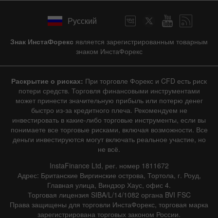
Скрыть график
Русский
9 августа 2025 - 9 августа 2026
|
1 год
/
2 года
/
3 года
/
4 года
Знак ИнстаФорекс
является зарегистрированным товарным
|
Фактическое
Прогноз
Предыдущее
Линия
Бар
знаком ИнстаФорекс
Раскрытие о рисках:
При торговле Форекс и CFD есть риск
потери средств. Торговля финансовыми инструментами
может принести значительную прибыль или потерю денег
быстро из-за кредитного плеча. Рекомендуем не
инвестировать в какие-либо торговые инструменты, если вы
Данные не найдены
понимаете все торговые рисками, включая возможности. Все
деньги инвестируются могут включать реальное участие, но
не всё.
InstaFinance Ltd, рег. номер 1811672
Подробно о событии
Адрес: Британские Виргинские острова, Тортола, г. Роуд,
Главная улица, Виндзор Хаус, офис 4.
История
Торговая лицензия SIBA/L/14/1082 органа BVI FSC
Права защищены для торговли ИнстаФорекс, торговая марка
Дата
Фактическое
Прогноз
Предыдущее
зарегистрирована торговых законом России.