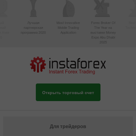
ый
Лучшая
Most Innovative
Forex Broker Of
Best
вный
партнерская
Mobile Trading
The Year на
Techno
в Азии
программа 2020
Application
выставке Money
20
Expo Abu Dhabi
2025
Открыть торговый счет
Для трейдеров