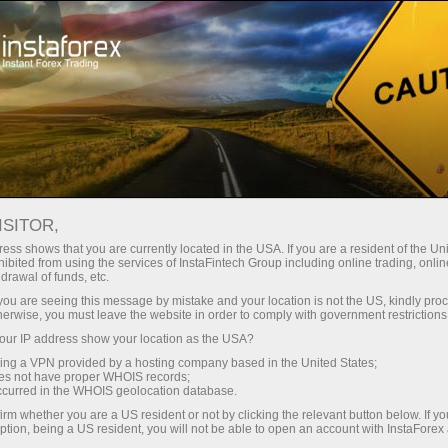
Трейдерам
Торговые условия
Торговые инструменты
AUDUSD
ISITOR,
ess shows that you are currently located in the USA. If you are a resident of the Uni
ibited from using the services of InstaFintech Group including online trading, online
AUDUSD
drawal of funds, etc.
k you are seeing this message by mistake and your location is not the US, kindly pro
herwise, you must leave the website in order to comply with government restrictions
0.70711
(
%)
07 Aug 2026 20:59
ur IP address show your location as the USA?
sing a VPN provided by a hosting company based in the United States;
oes not have proper WHOIS records;
Купить
Продать
occurred in the WHOIS geolocation database.
irm whether you are a US resident or not by clicking the relevant button below. If y
0.70711
0.70681
ption, being a US resident, you will not be able to open an account with InstaForex