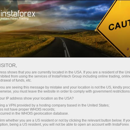
Промоакции
События
Инстасамолет
ISITOR,
Коснитесь небес
ess shows that you are currently located in the USA. If you are a resident of the Uni
валютного трейдинга с
ibited from using the services of InstaFintech Group including online trading, online
drawal of funds, etc.
ИнстаФорекс!
k you are seeing this message by mistake and your location is not the US, kindly pro
herwise, you must leave the website in order to comply with government restrictions
ur IP address show your location as the USA?
Наша компания заключила договор с одной из
sing a VPN provided by a hosting company based in the United States;
крупнейших авиакомпаний Европы "Czech
oes not have proper WHOIS records;
occurred in the WHOIS geolocation database.
Airlines" - о брендовом самолете ИнстаФорекс
irm whether you are a US resident or not by clicking the relevant button below. If y
ption, being a US resident, you will not be able to open an account with InstaForex