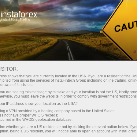
Untuk Trader
Kondisi Trading
InstaForex pada ponsel anda
ISITOR,
ess shows that you are currently located in the USA. If you are a resident of the Uni
Forex trading app for
ibited from using the services of InstaFintech Group including online trading, online
drawal of funds, etc.
mobile devices IOS,
k you are seeing this message by mistake and your location is not the US, kindly pro
herwise, you must leave the website in order to comply with government restrictions
Android
ur IP address show your location as the USA?
sing a VPN provided by a hosting company based in the United States;
oes not have proper WHOIS records;
Berdagang dengan InstaForex kapan saja dan
occurred in the WHOIS geolocation database.
di mana saja! Aplikasi seluler InstaForex untuk
irm whether you are a US resident or not by clicking the relevant button below. If y
iOS dan Android memungkinkan Anda
ption, being a US resident, you will not be able to open an account with InstaForex