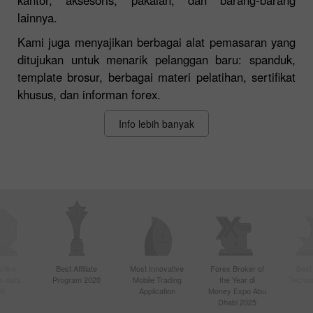
lainnya.
Kami juga menyajikan berbagai alat pemasaran yang
ditujukan untuk menarik pelanggan baru: spanduk,
template brosur, berbagai materi pelatihan, sertifikat
khusus, dan informan forex.
Info lebih banyak
ctive
Best Affiliate
Most Innovative
Forex Broker of
Best
n Asia
Program 2020
Mobile Trading
the Year di
Techno
20
Application
Money Expo Abu
Dhabi 2025