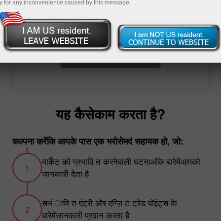
y for any inconvenience caused by this message.
ट्रेडिंग खाता खोलें
डेमो खाता खोलें
यह कैसेकाम करता है?
कल्पना करेंकि आपके पास एक भरोसेमदं सहायक हो, जो:
मार्केट को प्रभावि त करनेवाली घटनाओंके बारेमेंआपको
जानकारी देता है
सभं ावि त एंट्री और एग्ज़ि ट ट्रेड पॉइंट्स के
बारेमेंजानकारी प्रदान करता है