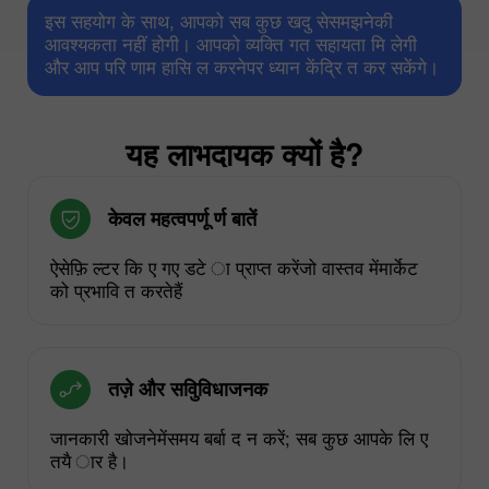
इस सहयोग के साथ, आपको सब कुछ खदु सेसमझनेकी
आवश्यकता नहीं होगी। आपको व्यक्ति गत सहायता मि लेगी
और आप परि णाम हासि ल करनेपर ध्यान केंद्रि त कर सकेंगे।
यह लाभदायक क्यों है?
केवल महत्वपर्णू र्ण बातें
ऐसेफ़ि ल्टर कि ए गए डटे ा प्राप्त करेंजो वास्तव मेंमार्केट
को प्रभावि त करतेहैं
तज़े और सविुविधाजनक
जानकारी खोजनेमेंसमय बर्बा द न करें; सब कुछ आपके लि ए
तयै ार है।