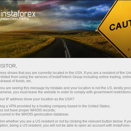
शुरुआती के लिए
ट्रेडर परामर्श
ISITOR,
आत्मवि श्वास के साथ ट्रेड
ess shows that you are currently located in the USA. If you are a resident of the Uni
ibited from using the services of InstaFintech Group including online trading, online
करें- हम आपकी मदद के लि ए
drawal of funds, etc.
k you are seeing this message by mistake and your location is not the US, kindly pro
यहाँहैं
herwise, you must leave the website in order to comply with government restrictions
ur IP address show your location as the USA?
sing a VPN provided by a hosting company based in the United States;
फ्री पर्सनर्सल ट्रेडि गं कंसल्टेंट सेवा के साथ, आप ताज़ा
oes not have proper WHOIS records;
मार्केट न्यज़ू , वि श्लेषण और महत्वपर्णू र्ण जानकारी एक ही
occurred in the WHOIS geolocation database.
जगह पर, जब भी चाहें, प्राप्त कर सकतेहैं।
irm whether you are a US resident or not by clicking the relevant button below. If y
ption, being a US resident, you will not be able to open an account with InstaForex