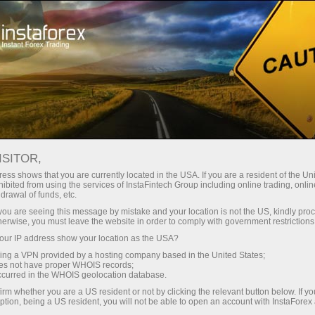
About InstaForex
महत्वपूर्ण दस्तावेजों
ISITOR,
महत्वपूर्ण दस्तावेजों
ess shows that you are currently located in the USA. If you are a resident of the Uni
ibited from using the services of InstaFintech Group including online trading, online
drawal of funds, etc.
इस पृष्ठ पर, आप इंस्टाफॉरेक्ष् और अपने ग्राहकों के बीच
k you are seeing this message by mistake and your location is not the US, kindly pro
संबंधों को विनियमित करने के मूल दस्तावेजों पा सकते हैं। हम
herwise, you must leave the website in order to comply with government restrictions
दृढ़ता से अनुशंसा करते हैं कि आप उचित देखभाल और ध्यान
ur IP address show your location as the USA?
के साथ उन सभी को ताकना। इन दस्तावेजों गतिविधि
sing a VPN provided by a hosting company based in the United States;
अधिकार के दायरे में अंतर्दृष्टि प्रदान करते हैं और दोनों
oes not have proper WHOIS records;
occurred in the WHOIS geolocation database.
ब्रोकरेज और अपने ग्राहकों के दायित्वों ।
irm whether you are a US resident or not by clicking the relevant button below. If y
ption, being a US resident, you will not be able to open an account with InstaForex