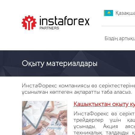
Қазақш
ИнстаФорекс-ге өту
Біздің арты
Оқыту материалдары
ИнстаФорекс компаниясы өз серіктестеріне 
ұсынылған көптеген ақпаратты таба аласыз.
Қашықтықтан оқыту к
ИнстаФорекс өз серікт
трейдерлер үшін қа
ұсынады. Акция аяс
техникалық талдауды 