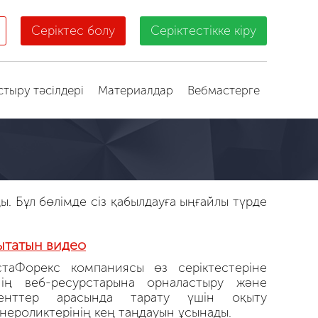
Серіктес болу
Серіктестікке кіру
стыру тәсілдері
Материалдар
Вебмастерге
. Бұл бөлімде сіз қабылдауға ыңғайлы түрде
ытатын видео
таФорекс компаниясы өз серіктестеріне
нің веб-ресурстарына орналастыру және
иенттер арасында тарату үшін оқыту
нероликтерінің кең таңдауын ұсынады.