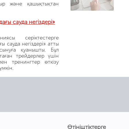
ыр және қашықтықтан
ағы сауда негіздері»
иясы серіктестерге
ы сауда негіздері» атты
сынуға қуанышты. Бұл
таған трейдерлер үшін
ен тренингтер өткізу
үмкін.
Өтініштіктерге