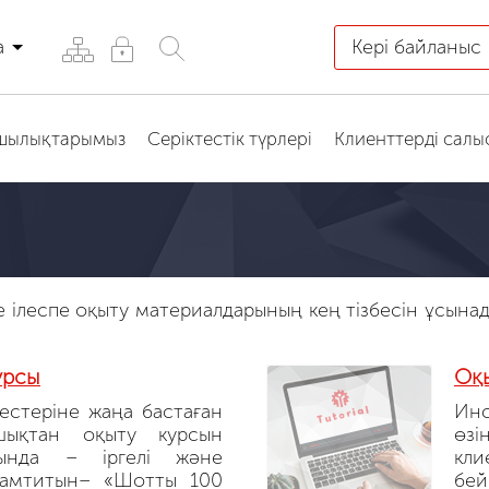
а
Кері байланыс
қшылықтарымыз
Серіктестік түрлері
Клиенттерді салы
ілеспе оқыту материалдарының кең тізбесін ұсынады
урсы
Оқ
естеріне жаңа бастаған
Инс
шықтан оқыту курсын
өзі
ында – іргелі және
кл
қамтитын– «Шотты 100
бей