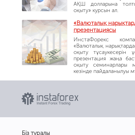
АҚШ долларына толт
оқыту» курсын ал.
«Валюталық нарықтард
презентациясы
ИнстаФорекс компан
«Валюталық нарықтардағ
оқыту тұсаукесерін ұ
презентация жаңа бас
оқыту семинарлары м
кезінде пайдаланылуы м
Біз туралы