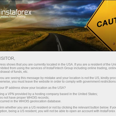
3 бесплатных занятия от ИнстаФорекс -
Начинающим
Видеоуроки
ваши первые шаги к прибыли на Форекс!
ISITOR,
ess shows that you are currently located in the USA. If you are a resident of the Uni
Форекс
Записаться на курс
ibited from using the services of InstaFintech Group including online trading, online
drawal of funds, etc.
видеоуроки
k you are seeing this message by mistake and your location is not the US, kindly pro
herwise, you must leave the website in order to comply with government restrictions
ur IP address show your location as the USA?
На данной странице
sing a VPN provided by a hosting company based in the United States;
представлены видеоролики,
oes not have proper WHOIS records;
посвященные основам
occurred in the WHOIS geolocation database.
трейдинга на финансовых
irm whether you are a US resident or not by clicking the relevant button below. If y
ption, being a US resident, you will not be able to open an account with InstaForex
рынках. Этот раздел