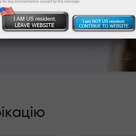
або банківським
y for any inconvenience caused by this message.
йти верифікацію
!
ікацію