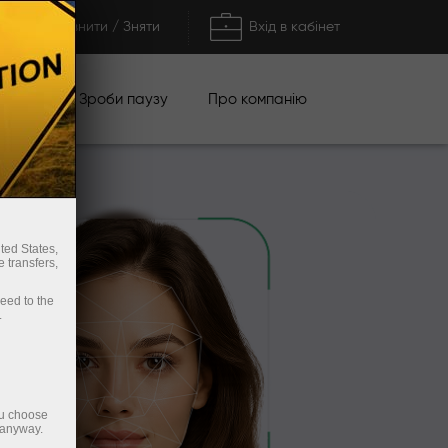
Поповнити / Зняти
Вхід в кабінет
кції
Зроби паузу
Про компанію
ted States,
 transfers,
ceed to the
.
ou choose
 anyway.