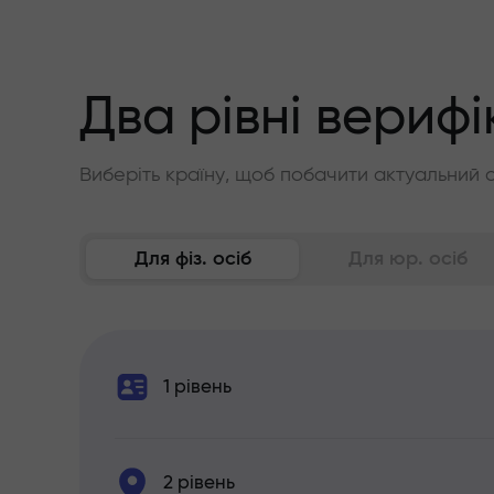
Два рівні верифі
Виберіть країну, щоб побачити актуальний 
Для фіз. осіб
Для юр. осіб
1 рівень
2 рівень