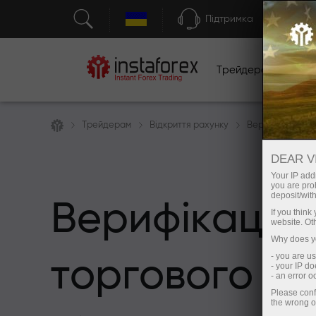
Підтримка
Трейдерам
П
Трейдерам
Відкриття рахунку
Верифікація ра
DEAR V
Your IP addr
you are proh
deposit/with
Верифікація
If you thin
website. Ot
Why does yo
- you are u
торгового р
- your IP d
- an error 
Please conf
the wrong o