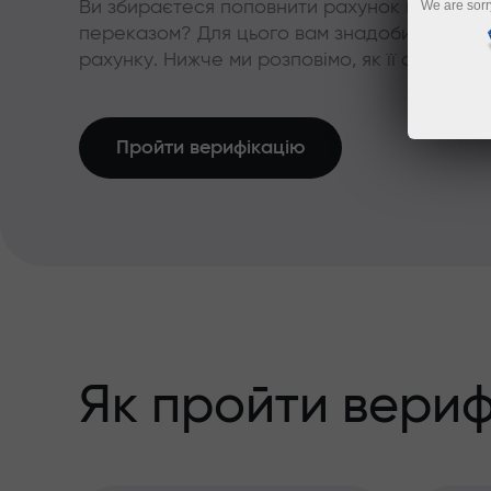
Ви збираєтеся поповнити рахунок карткою 
We are sorr
переказом? Для цього вам знадобиться про
рахунку. Нижче ми розповімо, як її одержати
Пройти верифікацію
Як пройти вериф