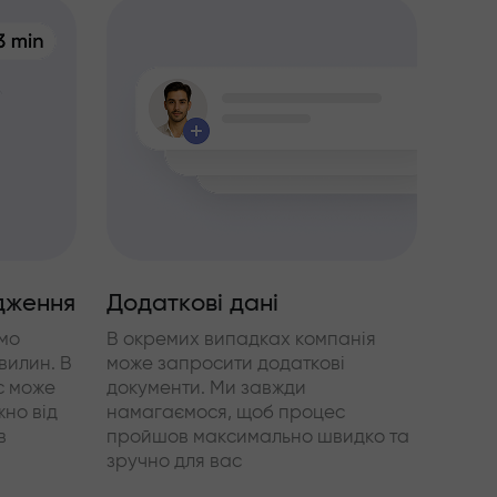
дження
Додаткові дані
мо
В окремих випадках компанія
вилин. В
може запросити додаткові
с може
документи. Ми завжди
жно від
намагаємося, щоб процес
в
пройшов максимально швидко та
зручно для вас