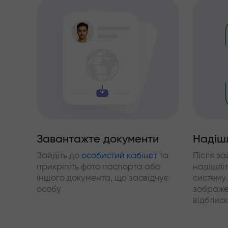
Завантажте документи
Надішл
Зайдіть до
особистий кабінет
та
Після з
прикріпіть фото паспорта або
надішліт
іншого документа, що засвідчує
систему
особу
зображе
відблиск