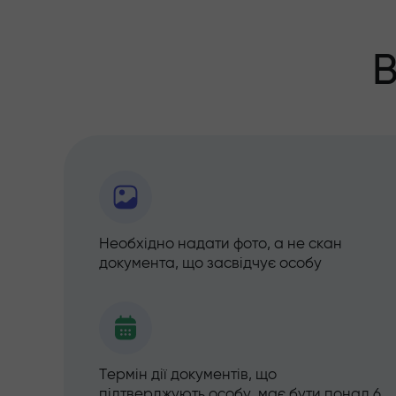
В
Необхідно надати фото, а не скан
документа, що засвідчує особу
Термін дії документів, що
підтверджують особу, має бути понад 6