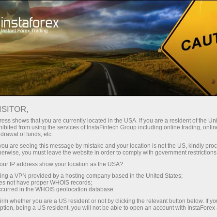
Швидке відкриття рахунку
Торгова платформа
очатківцям
Інвесторам
Партнерам
Промоа
хунку
ISITOR,
ess shows that you are currently located in the USA. If you are a resident of the Uni
ibited from using the services of InstaFintech Group including online trading, online
drawal of funds, etc.
k you are seeing this message by mistake and your location is not the US, kindly pro
herwise, you must leave the website in order to comply with government restrictions
ur IP address show your location as the USA?
sing a VPN provided by a hosting company based in the United States;
ахунку
oes not have proper WHOIS records;
occurred in the WHOIS geolocation database.
irm whether you are a US resident or not by clicking the relevant button below. If y
ption, being a US resident, you will not be able to open an account with InstaForex