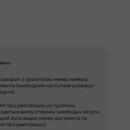
івень
розвороті з пропискою немає номера
умента (необхідний наступний розворот
порта)
мп про реєстрацію на прописці
одиться внизу сторінки (необхідно зігнути
 щоб було видно номер документа та
мп про реєстрацію)