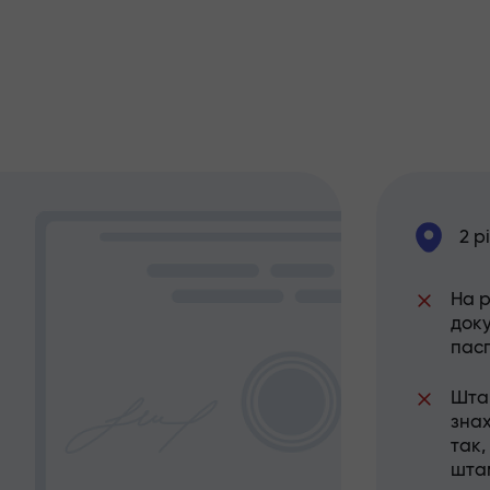
2 р
На 
док
пас
Шта
знах
так,
шта