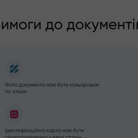
имоги до документі
Фото документа має бути кольоровим
та чітким
Ідентифікаційна карта має бути
сфотографована з двох сторін