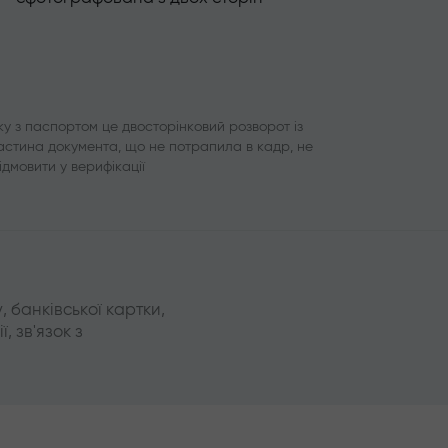
у з паспортом це двосторінковий розворот із
частина документа, що не потрапила в кадр, не
ідмовити у верифікації
 банківської картки,
, зв'язок з