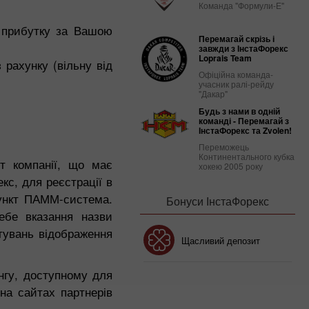
Команда "Формули-Е"
у прибутку за Вашою
Перемагай скрізь і
завжди з ІнстаФорекс
Loprais Team
 рахунку (вільну від
Офіційна команда-
учасник ралі-рейду
"Дакар"
Будь з нами в одній
команді - Перемагай з
ІнстаФорекс та Zvolen!
Переможець
Континентального кубка
т компанії, що має
хокею 2005 року
кс, для реєстрації в
пункт ПАММ-система.
Бонуси ІнстаФорекс
ебе вказання назви
штувань відображення
Бонус 30%
Щасливий депозит
нгу, доступному для
Клубний бонус
 на сайтах партнерів