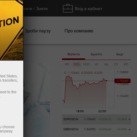
Поповнити / Зняти
Вхід в кабінет
кції
Зроби паузу
Про компанію
Валюти
Крипто
Акції
M5
M15
M30
H1
H4
D1
W1
C
1
.
1
5
6
6
0
0
.
0
0
0
0
0
0
.
0
0
%
ted States,
 transfers,
ceed to the
.
EURUSD.fx
1.15660
+0.00410
+0.36%
ou choose
GBPUSD.fx
1.34990
+0.00440
+0.33%
 anyway.