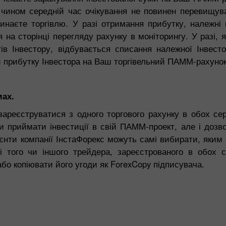
 чином середній час очікування не повинен перевищува
наєте торгівлю. У разі отримання прибутку, належні 
на сторінці перегляду рахунку в моніторингу. У разі, 
ів Інвестору, відбувається списання належної Інвес
и прибутку Інвестора на Ваш торгівельний ПАММ-рахунок
мах.
реєструватися з одного торгового рахунку в обох сер
и приймати інвестиції в свій ПАММ-проект, але і дозво
ієнти компанії ІнстаФорекс можуть самі вибирати, яки
і того чи іншого трейдера, зареєстрованого в обох 
бо копіювати його угоди як ForexCopy підписувача.