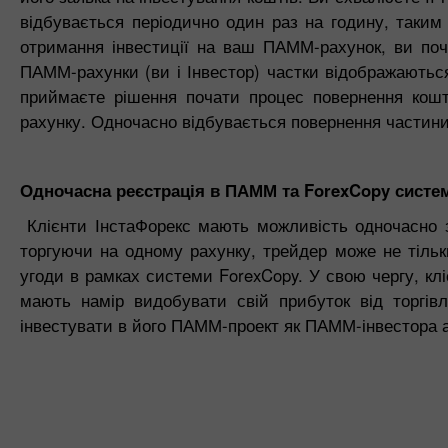
відбувається періодично один раз на годину, таким
отримання інвестиції на ваш ПАММ-рахунок, ви почи
ПАММ-рахунки (ви і Інвестор) частки відображаються 
приймаєте рішення почати процес повернення кошт
рахунку. Одночасно відбувається повернення частин
Одночасна реєстрація в ПАММ та ForexCopy систе
Клієнти ІнстаФорекс мають можливість одночасно за
торгуючи на одному рахунку, трейдер може не тільк
угоди в рамках системи ForexCopy. У свою чергу, кл
мають намір видобувати свій прибуток від торгівл
інвестувати в його ПАММ-проект як ПАММ-інвестора а