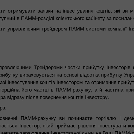
ати отримувати заявки на інвестування коштів, які ви 
тупний в ПАММ-розділі клієнтського кабінету за посиланн
ти управляючим трейдером ПАММ-системи компанії Inst
авляючими Трейдерами частки прибутку Інвесторів я
рибутку вираховується на основі відсотка прибутку Уп
у разі інвестування коштів Інвестором та отримання приб
порційна його частці в ПАММ-рахунку, а й частина приб
 відразу після повернення коштів Інвестору.
ра:
повненні ПАММ-рахунку ви починаєте торгівлю і демо
юється Інвестор, який приймає рішення інвестувати к
 і чекаєте зарахування інвестованої суми на Ваш ПАММ-