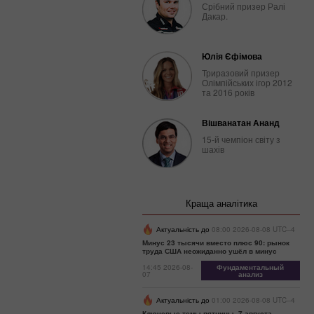
Срібний призер Ралі
Дакар.
Юлія Єфімова
Триразовий призер
Олімпійських ігор 2012
та 2016 років
Вішванатан Ананд
15-й чемпіон світу з
шахів
Краща аналітика
Актуальність до
08:00 2026-08-08 UTC--4
Минус 23 тысячи вместо плюс 90: рынок
труда США неожиданно ушёл в минус
14:45 2026-08-
Фундаментальный
07
анализ
Актуальність до
01:00 2026-08-08 UTC--4
Ключевые темы пятницы, 7 августа