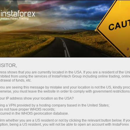
Швидке відкриття рахунку
Торгова платформа
очатківцям
Інвесторам
Партнерам
Промоа
ISITOR,
ess shows that you are currently located in the USA. If you are a resident of the Uni
ibited from using the services of InstaFintech Group including online trading, online
drawal of funds, etc.
k you are seeing this message by mistake and your location is not the US, kindly pro
herwise, you must leave the website in order to comply with government restrictions
е
ur IP address show your location as the USA?
вельну
sing a VPN provided by a hosting company based in the United States;
орів на
oes not have proper WHOIS records;
від
occurred in the WHOIS geolocation database.
ьно
irm whether you are a US resident or not by clicking the relevant button below. If y
 як
ption, being a US resident, you will not be able to open an account with InstaForex