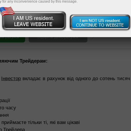
y for any inconvenience caused by this message.
ть знайти
Пополнит
вляючим Трейдерам:
н
Інвестор
вкладає в рахунок від одного до сотень тися
рації
го часу
ання
риймаєте тільки ті, які вам цікаві
о Трейдера