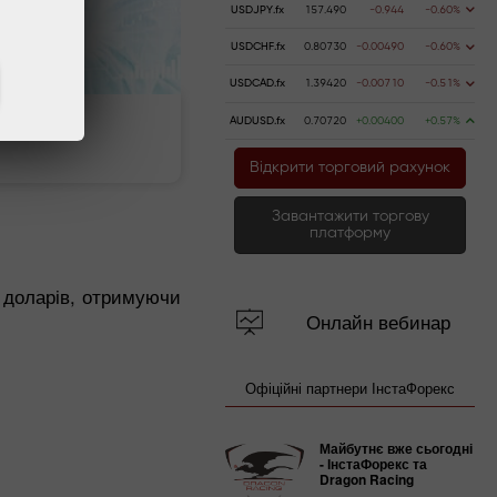
USDJPY.fx
157.490
-0.944
-0.60%
USDCHF.fx
0.80730
-0.00490
-0.60%
USDCAD.fx
1.39420
-0.00710
-0.51%
AUDUSD.fx
0.70720
+0.00400
+0.57%
ь счёт
Вывести деньги
Відкрити торговий рахунок
Завантажити торгову
платформу
ч доларів, отримуючи
Онлайн вебинар
Офіційні партнери ІнстаФорекс
Майбутнє вже сьогодні
- ІнстаФорекс та
Dragon Racing