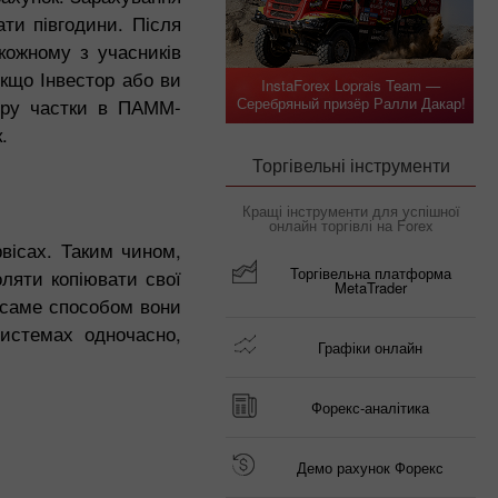
ти півгодини. Після
кожному з учасників
якщо Інвестор або ви
InstaForex Loprais Team —
Серебряный призёр Ралли Дакар!
тору частки в ПАММ-
.
Торгівельні інструменти
Кращі інструменти для успішної
онлайн торгівлі на Forex
вісах. Таким чином,
Торгівельна платформа
ляти копіювати свої
MetaTrader
м саме способом вони
системах одночасно,
Графіки онлайн
Форекс-аналітика
Демо рахунок Форекс