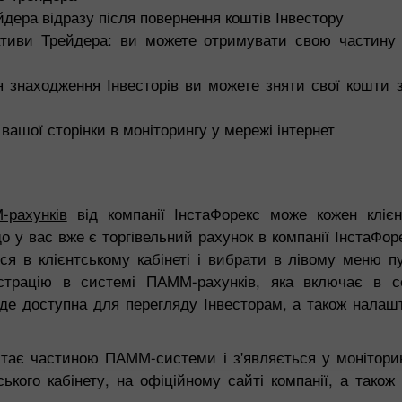
ера відразу після повернення коштів Інвестору
ціативи Трейдера: ви можете отримувати свою частин
я знаходження Інвесторів ви можете зняти свої кошти з
вашої сторінки в моніторингу у мережі інтернет
рахунків
від компанії ІнстаФорекс може кожен клієн
 у вас вже є торгівельний рахунок в компанії ІнстаФоре
ся в клієнтському кабінеті і вибрати в лівому меню 
страцію в системі ПАММ-рахунків, яка включає в с
 буде доступна для перегляду Інвесторам, а також нала
Бонус 30%
Щасливий депозит
 стає частиною ПАММ-системи і з'являється у монітори
Клубний бонус
ького кабінету, на офіційному сайті компанії, а також