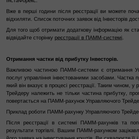
ІнстаФорекс.
Вже в перші години після реєстрації ви можете поч
відхиляти. Список поточних заявок від Інвесторів дос
Для того щоб отримати додаткову інформацію як ста
відвідайте сторінку
реєстрації в ПАММ-системі
.
Отримання частки від прибутку Інвесторів.
Важливою частиною ПАММ-системи є отримання Упр
послуг управління інвестованими засобами. Частка п
який він вказує в процесі реєстрації. Таким чином, 
Трейдеру належить не тільки частина прибутку, про
повертається на ПАММ-рахунок Управляючого Трейдера
Приклад роботи ПАММ-рахунку Управляючого Трейде
Після реєстрації в системі ПАММ-рахунків та по
результати торгівлі. Вашим ПАММ-рахунком зацікавл
його заявка на інвестування коштів. Ви схвалюєте її