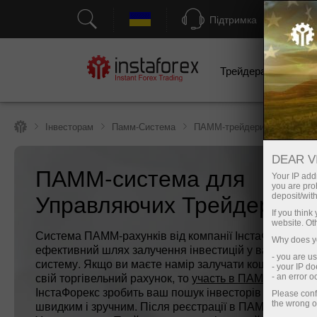
Підтримка
Трейдерам
П
Інвесторам
Памм-Система
ПАММ-трейдери
DEAR V
ПАММ-система для
Your IP addr
you are proh
Управляючих Трейдерів
deposit/with
If you thin
website. Ot
Система ПАММ-рахунків від компанії ІнстаФорекс - ц
Why does yo
ефективний шлях залучення інвестицій у вашу торгі
- you are u
систему. Якщо ви маєте намір залучати кошти інвест
- your IP d
свій торгівельний рахунок, то
участь в ПАММ-системі
- an error 
ІнстаФорекс зробить ваш пошук інвесторів максимал
Please conf
швидким і зручним. Після реєстрації в ПАММ-системі
the wrong o