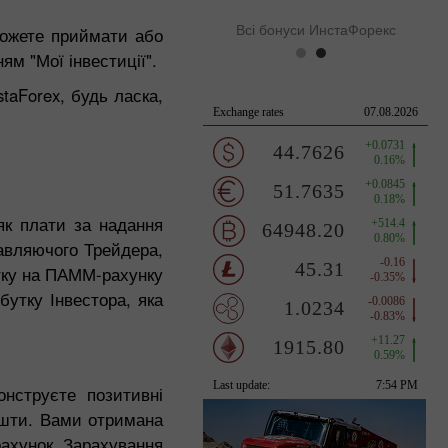
Всі бонуси ИнстаФорекс
можете приймати або
ям "Мої інвестиції".
aForex, будь ласка,
к плати за надання
равляючого Трейдера,
утку на ПАММ-рахунку
утку Інвестора, яка
нструєте позитивні
ошти. Вами отримана
рахунок. Зарахування