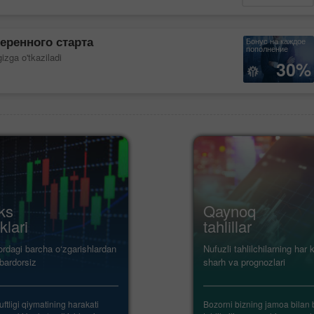
еренного старта
Бонус на каждое
пополнение
zga o'tkaziladi
30%
ks
Qaynoq
klari
tahlillar
ordagi barcha o‘zgarishlardan
Nufuzli tahlilchilarning har
bardorsiz
sharh va prognozlari
uftligi qiymatining harakati
Bozorni bizning jamoa bilan 