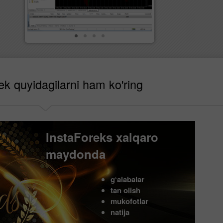
k quyidagilarni ham ko'ring
InstaForeks xalqaro
maydonda
g‘alabalar
tan olish
mukofotlar
natija