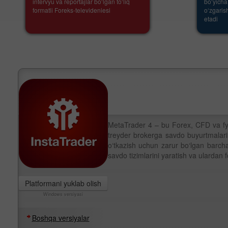
intervyu va reportajlar bo‘lgan to‘liq
bo‘yicha
formatli Foreks-televideniesi
o‘zgaris
etadi
MetaTrader 4 – bu Forex, CFD va fy
treyder brokerga savdo buyurtmalarin
o‘tkazish uchun zarur bo‘lgan barcha
savdo tizimlarini yaratish va ulardan 
Platformani yuklab olish
Windows versiyasi
Boshqa versiyalar