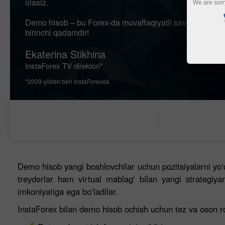
olasiz.
We are sorr
Demo hisob – bu Forex-da muvaffaqiyatli savdo qilish yo
birinchi qadamdir!
Ekaterina Stikhina
InstaForex TV direktori*
*2009-yildan beri InstaForexda
лнить счёт
Вывести деньги
Demo hisob yangi boshlovchilar uchun pozitsiyalarni yo‘qo
treyderlar ham virtual mablag‘ bilan yangi strategiyan
imkoniyatiga ega bo‘ladilar.
InstaForex bilan demo hisob ochish uchun tez va oson ro‘