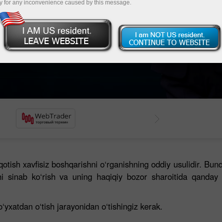
y for any inconvenience caused by this message.
‘lidagi
tish xavfisiz boshqarishni o‘rganishning oddiy usulidir. Bunda
i sinab ko‘rish va uning haqiqiy bozor sharoitida qanday i
yxatdan o‘tish jarayonidan o‘tishingiz kerak.