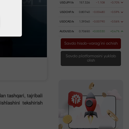
USDJPY.fx
157.326
-1.108
-0.70%
USDCHF.fx
0.80740
-0.00480
-0.59%
USDCAD.fx
1.39340
-0.00790
-0.56%
AUDUSD.fx
0.70650
+0.00330
+0.47%
Savdo hisob-varag`ini ochish
Savdo platformasini yuklab
olish
n tashqari, tajribali
shlashini tekshirish