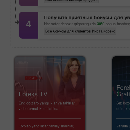
Получите приятные бонусы для ув
4
Har safar depozit qilganingizda
30%
bonus hisobingi
Все бонусы для клиентов ИнстаФорекс
Fore
Foreks TV
Grafi
Eng dolzarb yangiliklar va tahlillar
Siz boz
videoformat ko‘rinishida
doim xa
Ko‘plab yangiliklar, tahliliy sharhlar,
Valyuta j