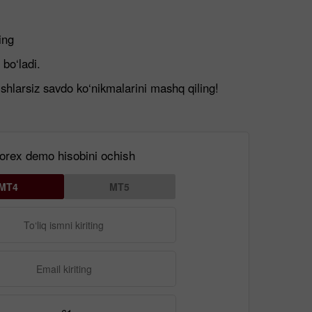
ing
bo‘ladi.
shlarsiz savdo ko‘nikmalarini mashq qiling!
orex demo hisobini ochish
MT4
MT5