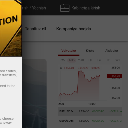
To'ldirish / Yechish
Kabinetga kirish
iyalar
Tanaffuz qil
Kompaniya haqida
Valyutalar
Kripto
Aksiyalar
M5
M15
M30
H1
H4
D1
W1
C
1
.
1
5
6
4
0
+
0
.
0
0
0
2
0
(
+
0
.
0
2
%
)
ted States,
 transfers,
ceed to the
.
EURUSD.fx
1.15640
+0.00390
+0.34%
ou choose
GBPUSD.fx
1.35000
+0.00450
+0.33%
 anyway.