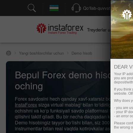
Qo'llab-quvvatlash
Treyderlar uchun
bo
Yangi boshlovchilar uchun
Demo hisob
DEAR V
Bepul Forex demo hisobini
Your IP addr
you are proh
oching
deposit/with
If you thin
website. Ot
Forex savdosini hech qanday xavf-xatarsiz boshlash jud
Why does yo
InstaForex
sizga virtual mablag‘ bilan to‘ldirilgan demo h
- you are u
ochishni va ko‘p funksiyali savdo platformasi MetaTrade
- your IP d
qilishni taklif qiladi. Bu bir necha daqiqadan ko‘proq vaq
- an error 
Demo hisobingiz tayyor bo‘lishi bilan, siz 300 dan ortiq 
Please conf
instrumentlar bilan real vaqtda kotirovkalar asosida savd
the wrong o