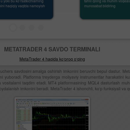
 u yoki bu ko‘rsatkichlarning
tahlil qiling va muhim voqea
hini haqiqiy vaqtda namoyish
munosabat bildiring
METATRADER 4 SAVDO TERMINALI
MetaTrader 4 haqida ko‘proq o‘qing
uchers savdosini amalga oshirish imkonini beruvchi bepul dastur. Me
i yuboradi. Platforma treyderga moliyaviy instrumentlar harakatini kuza
 vositalarni taqdim etadi. MT4 platformasining MQL4 dasturlash muhit
foydalanish imkonini beradi. MetaTrader 4 ishonchli, ko‘p funksiyali va q