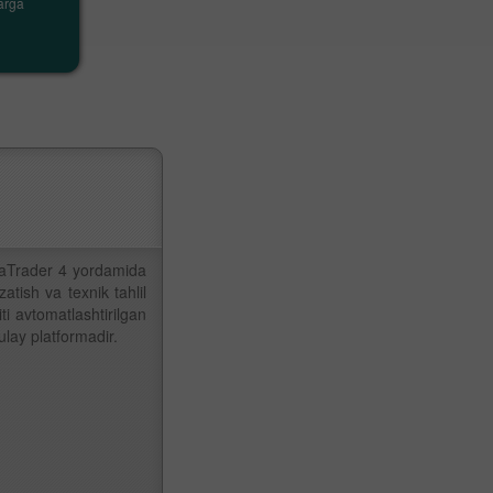
larga
ko‘rsatishi mumkin bo‘lgan eng dolzarb
va muhim iqtisodiy voqealar
taTrader 4 yordamida
tish va texnik tahlil
i avtomatlashtirilgan
ulay platformadir.