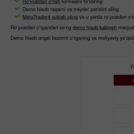
Ro‘yxatdan o‘tish
formasini to‘ldiring
Demo hisob raqami va treyder parolini oling
MetaTrader4 yuklab oling
va u yerda ro‘yxatdan o‘t
Ro‘yxatdan o‘tgandan so‘ng
demo hisob kabineti
mavjud 
Demo hisob orqali bozorni o‘rganing va moliyaviy yo‘qoti
F