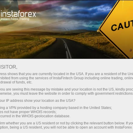
Hisob-varag'ini tez ochish
Savdo platformasi
Endi ish
shlayotganlar
Investorlar uchun
Hamkorlar uchun
Promoaks
uchun
ISITOR,
ess shows that you are currently located in the USA. If you are a resident of the Uni
ibited from using the services of InstaFintech Group including online trading, online
drawal of funds, etc.
k you are seeing this message by mistake and your location is not the US, kindly pro
herwise, you must leave the website in order to comply with government restrictions
a oson.
ur IP address show your location as the USA?
isobini
sing a VPN provided by a hosting company based in the United States;
r-da savdo
oes not have proper WHOIS records;
t olmaydi.
occurred in the WHOIS geolocation database.
moliyaviy
irm whether you are a US resident or not by clicking the relevant button below. If y
o qila
ption, being a US resident, you will not be able to open an account with InstaForex