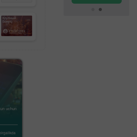
Клубный
Бонус
Iqtisodiy
kalendar
 kun uchun
Foreks kalendari Sizni valyuta
bozoridagi bo‘lajak voqealar
to‘g‘risida xabardor qiladi
birgalikda
Valyuta va butun moliya bozoriga ta’sir