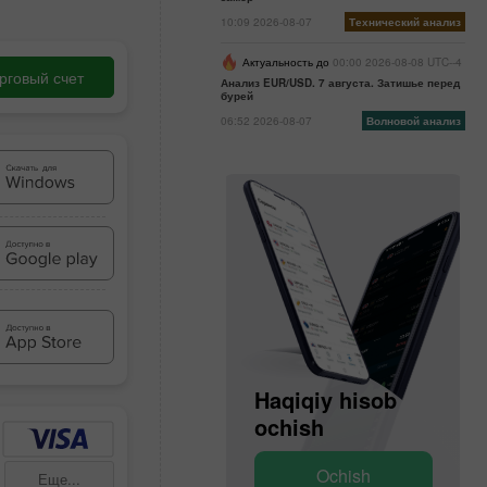
10:09 2026-08-07
Технический анализ
Актуальность до
00:00 2026-08-08 UTC--4
рговый счет
Анализ EUR/USD. 7 августа. Затишье перед
бурей
06:52 2026-08-07
Волновой анализ
Haqiqiy hisob
Demo hisob
ochish
ochish
Ochish
Ochish
Еще...