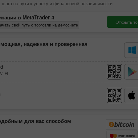
 шага на пути к успеху и финансовой независимости
изации в
MetaTrader 4
Открыть то
ачать свой путь с торговли на демосчете
 мощная, надежная и проверенная
id
Wi-Fi
i
Demo hisob
ochish
удобным для вас способом
Ochish