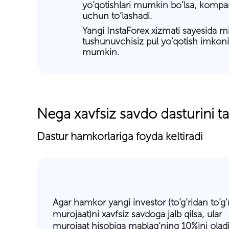
yo’qotishlari mumkin bo’lsa, kompani
uchun to’lashadi.
Yangi InstaForex xizmati sayesida mi
tushunuvchisiz pul yo’qotish imkoniy
mumkin.
Nega xavfsiz savdo dasturini ta
Dastur hamkorlariga foyda keltiradi
Agar hamkor yangi investor (to’g’ridan to’g’r
murojaat)ni xavfsiz savdoga jalb qilsa, ular
murojaat hisobiga mablag’ning 10%ini oladi