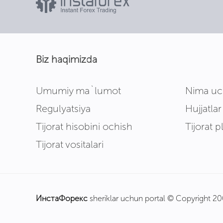
Biz haqimizda
Umumiy ma`lumot
Nima uc
Regulyatsiya
Hujjatlar
Tijorat hisobini ochish
Tijorat p
Tijorat vositalari
ИнстаФорекс
sheriklar uchun portal © Copyright 2