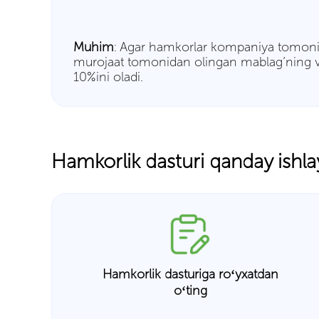
Muhim
: Agar hamkorlar kompaniya tomonid
murojaat tomonidan olingan mablag’ning v
10%ini oladi.
Hamkorlik dasturi qanday ishla
Hamkorlik dasturiga roʻyxatdan
oʻting