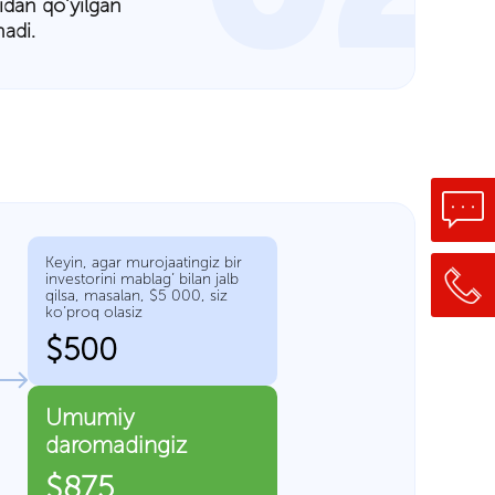
idan qo’yilgan
adi.
Keyin, agar murojaatingiz bir
investorini mablag’ bilan jalb
qilsa, masalan, $5 000, siz
ko’proq olasiz
$500
Umumiy
daromadingiz
$875