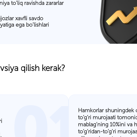
ya to’liq ravishda zararlar
jozlar xavfli savdo
atiga ega bo’lishlari
vsiya qilish kerak?
01
Hamkorlar shuningdek o’
to’g’ri murojaati tomon
i
mablag’ning 10%ini va 
to’g’ridan-to’g’ri muroja
.