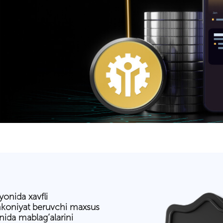
yonida xavfli
imkoniyat beruvchi maxsus
nida mablag’alarini