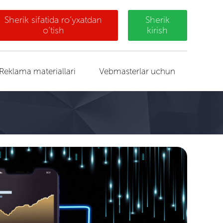
Sherik sifatida ro‘yxatdan
Sherik
o‘tish
kirish
Reklama materiallari
Vebmasterlar uchun