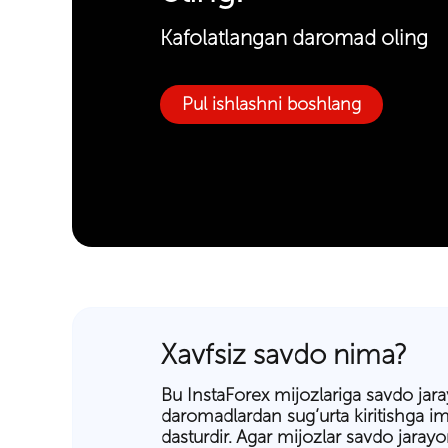
Kafolatlangan daromad oling
Pul ishlashni boshlang
Xavfsiz savdo nima?
Bu InstaForex mijozlariga savdo jara
daromadlardan sug’urta kiritishga 
dasturdir. Agar mijozlar savdo jarayo