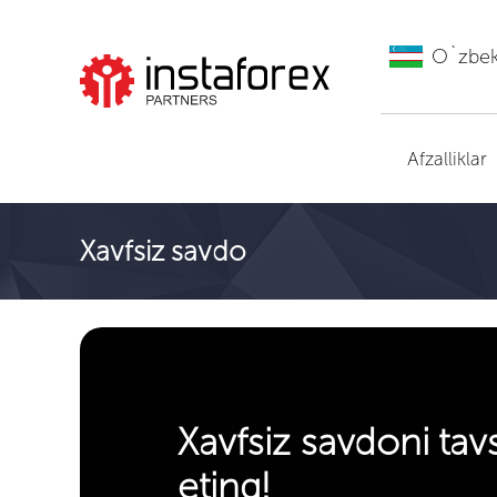
O`zbe
ИнстаФорекс ga
o'tish
Afzalliklar
Xavfsiz savdo
Xavfsiz savdoni tav
eting!