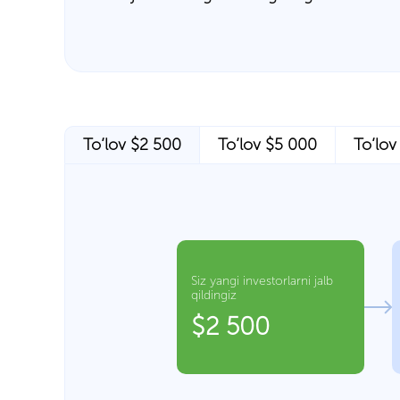
To’lov $2 500
To’lov $5 000
To’lo
Siz yangi investorlarni jalb
qildingiz
$2 500