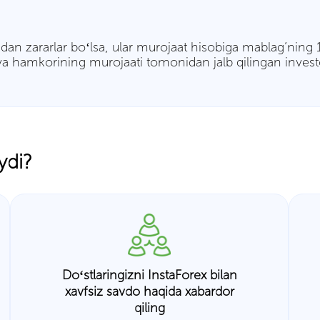
an zararlar boʻlsa, ular murojaat hisobiga mablag’ning
a hamkorining murojaati tomonidan jalb qilingan inves
ydi?
Doʻstlaringizni InstaForex bilan
xavfsiz savdo haqida xabardor
qiling