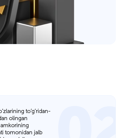
02
zlarining to’g’ridan-
idan olingan
hamkorining
ati tomonidan jalb