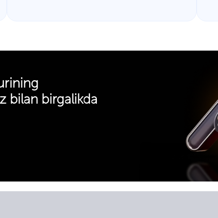
urining
z bilan birgalikda