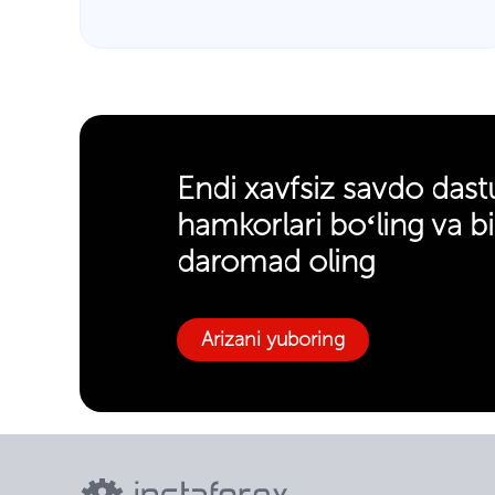
Endi xavfsiz savdo dast
hamkorlari boʻling va bi
daromad oling
Arizani yuboring