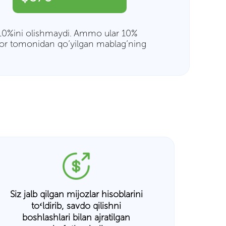
 10%ini olishmaydi. Ammo ular 10%
tor tomonidan qo’yilgan mablag’ning
Siz jalb qilgan mijozlar hisoblarini
toʻldirib, savdo qilishni
boshlashlari bilan ajratilgan