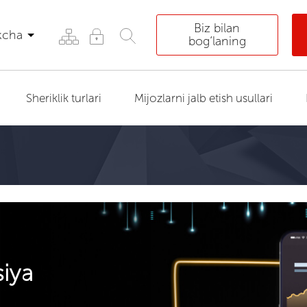
Biz bilan
kcha
bog‘laning
Sheriklik turlari
Mijozlarni jalb etish usullari
siya