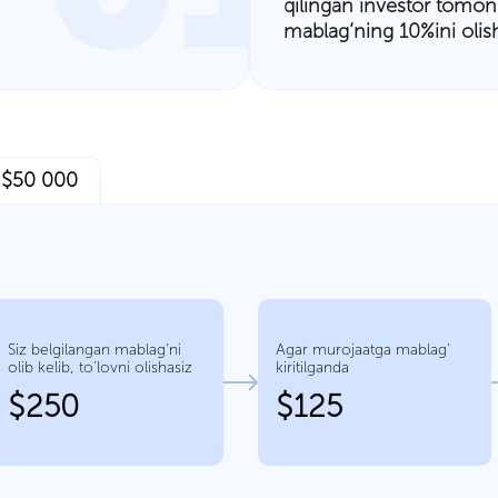
qilingan investor tomon
mablag’ning 10%ini olish
v $50 000
Siz belgilangan mablag’ni
Agar murojaatga mablag’
olib kelib, to’lovni olishasiz
kiritilganda
$250
$125