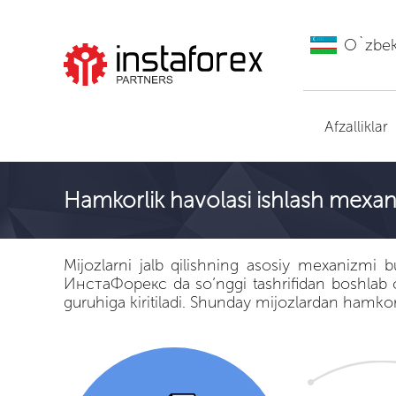
O`zbe
ИнстаФорекс ga
o'tish
Afzalliklar
Hamkorlik havolasi ishlash mexan
Mijozlarni jalb qilishning asosiy mexanizmi
ИнстаФорекс da so’nggi tashrifidan boshlab o
guruhiga kiritiladi. Shunday mijozlardan hamkor