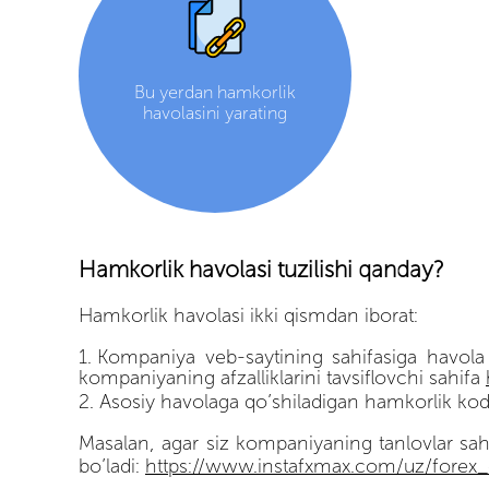
Bu yerdan hamkorlik
havolasini yarating
Hamkorlik havolasi tuzilishi qanday?
Hamkorlik havolasi ikki qismdan iborat:
Kompaniya veb-saytining sahifasiga havola 
kompaniyaning afzalliklarini tavsiflovchi sahifa
Asosiy havolaga qo’shiladigan hamkorlik ko
Masalan, agar siz kompaniyaning tanlovlar sahi
bo’ladi:
https://www.instafxmax.com/uz/forex