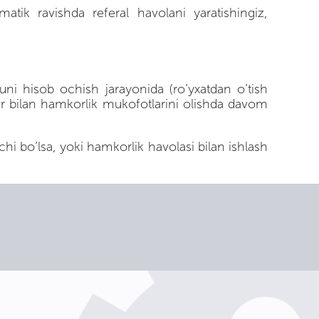
tik ravishda referal havolani yaratishingiz,
 uni hisob ochish jarayonida (ro’yxatdan o’tish
r bilan hamkorlik mukofotlarini olishda davom
 bo’lsa, yoki hamkorlik havolasi bilan ishlash