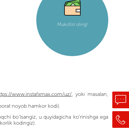
Mukofot oling!
ttps://www.instafxmax.com/uz/
, yoki masalan,
 iborat noyob hamkor kodi).
oqchi bo’lsangiz, u quyidagicha ko’rinishga ega
orlik kodingiz).