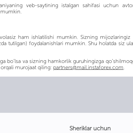
iyaning veb-saytining istalgan sahifasi uchun avtoma
z mumkin.
volasiz ham ishlatilishi mumkin. Sizning mijozlaringiz
tutilgan) foydalanishlari mumkin. Shu holatda siz ula
 bo’lsa va sizning hamkorlik guruhingizga qo’shilmoqchi
 orqali murojaat qiling:
partners@mail.instaforex.com
.
Sheriklar uchun