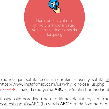
Hamkorlik havolasini
ijtimoiy tarmoqlar orqali
yoki tanishlaringiz orasida
tarqating
(bu istalgan sahifa bo’lishi mumkin - asosiy sahifa
h
https://www.instafxmax.com/uz/why_choose_us.php
di
?x=ABC
shaklida (bu yerda
ABC
- 3-5 lotin harflaridan
fasiga olib boradigan hamkorlik havolasini joylashtirm
_contests.php?x=ABC
(bu yerda
АВС
o’rnida Sizning hamk