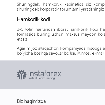
Shuningdek,
hamkorlik kabinetida
siz kompan
shuningdek korporativ forumlarni yaratishingi
Hamkorlik kodi
3-5 lotin harflaridan iborat hamkorlik kodi ha
formasida buning uchun maxsus maydon ko’zda 
etasiz.
Agar mijoz allaqachon kompaniyada hisobga ega
bo’yicha boshqa savollar bo’lsa, iltimos, e-mail
Biz haqimizda