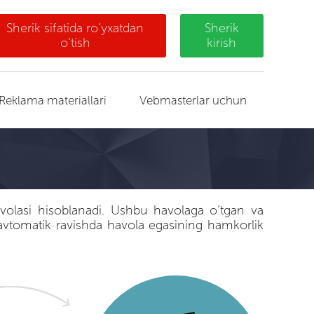
Sherik sifatida ro‘yxatdan
Sherik
o‘tish
kirish
Reklama materiallari
Vebmasterlar uchun
volasi hisoblanadi. Ushbu havolaga o’tgan va
avtomatik ravishda havola egasining hamkorlik