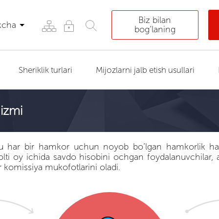
Biz bilan
kcha
bog‘laning
Sheriklik turlari
Mijozlarni jalb etish usullari
izmi
 bu har bir hamkor uchun noyob bo’lgan hamkorlik ha
lti oy ichida savdo hisobini ochgan foydalanuvchilar, 
 komissiya mukofotlarini oladi.