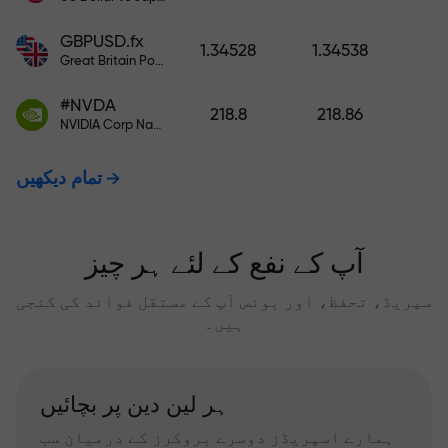
GBPUSD.fx
1.34528
1.34538
Great Britain Pound vs US Dollar
#NVDA
218.8
218.86
NVIDIA Corp Nasdaq Stock Exchange (Nasdaq) USD
تمام دیکھیں
آپ کے نفع کے لئے ہر چیز
سپریڈ، تحفظ، اور بونس آپ کے مستقل فوائد کی کنجی
ہیں۔
ہر لین دین پر بچائیں
ہمارے اسپریڈز دوسرے بروکرز کے درمیان سب