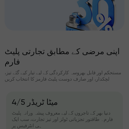
اپنی مرضی کے مطابق تجارتی پلیٹ
فارم
مستحکم اور قابل بھروسہ کارکردگی کے لیے تیار کیے گئے تیز،
لچکدار، اور صارف دوست پلیٹ فارمز کا انتخاب کریں
میٹا ٹریڈر 4/5
دنیا بھر کے تاجروں کے لیے معروف پیشہ ورانہ پلیٹ
فارم۔ طاقتور تجزیاتی ٹولز اور تیز تجارت، سب ایک
ہی انٹرفیس پر