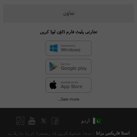
تعاؤن
تجارتی پلیٹ فارم ڈاؤن لوڈ کریں
See more...
اردو
انسٹا فاریکس برانڈ
انسٹا فنٹیک گروپ کا رجسٹرڈ ٹریڈ مارک ہے