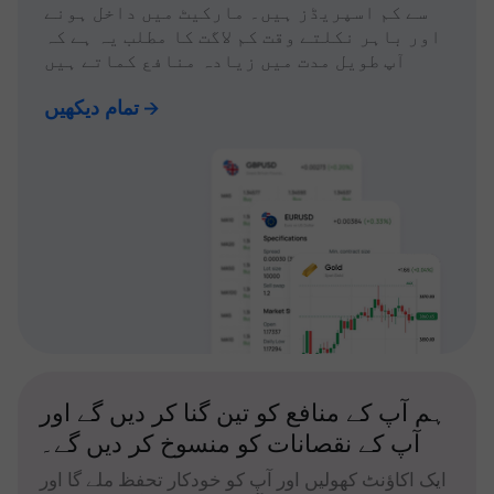
سے کم اسپریڈز ہیں۔ مارکیٹ میں داخل ہونے
اور باہر نکلتے وقت کم لاگت کا مطلب یہ ہے کہ
آپ طویل مدت میں زیادہ منافع کماتے ہیں
تمام دیکھیں
ہم آپ کے منافع کو تین گنا کر دیں گے اور
آپ کے نقصانات کو منسوخ کر دیں گے۔
ایک اکاؤنٹ کھولیں اور آپ کو خودکار تحفظ ملے گا اور