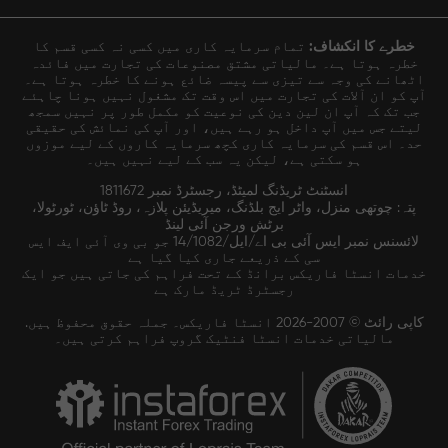
خطرے کا انکشاف:
تمام سرمایہ کاری میں کسی نہ کسی قسم کا
خطرہ ہوتا ہے۔ مالیاتی مشتق مصنوعات کی تجارت میں فائدہ
اٹھانے کی وجہ سے تیزی سے پیسہ ضائع ہونے کا خطرہ ہوتا ہے۔
آپ کو ان آلات کی تجارت میں اس وقت تک مشغول نہیں ہونا چاہئے
جب تک کہ آپ ان لین دین کی نوعیت کو مکمل طور پر نہیں سمجھ
لیتے جس میں آپ داخل ہو رہے ہیں، اور آپ کی نمائش کی حقیقی
حد۔ اس قسم کی سرمایہ کاری کچھ سرمایہ کاروں کے لیے موزوں
ہو سکتی ہے، لیکن یہ سب کے لیے نہیں ہیں۔
انسٹنٹ ٹریڈنگ لمیٹڈ، رجسٹرڈ نمبر 1811672
پتہ: چوتھی منزل، واٹر ایج بلڈنگ، میریڈیئن پلازہ، روڈ ٹاؤن، ٹورٹولا،
برٹش ورجن آئی لینڈ
لائسنس نمبر ایس آئی بی اے/ایل/14/1082 جو بی وی آئی ایف ایس
سی کے ذریعے جاری کیا گیا ہے
خدمات انسٹا فاریکس برانڈ کے تحت فراہم کی جاتی ہیں جو ایک
رجسٹرڈ ٹریڈ مارک ہے
کاپی رائٹ © 2007-2026 انسٹا فاریکس۔ جملہ حقوق محفوظ ہیں.
مالیاتی خدمات انسٹا فنٹیک گروپ فراہم کرتی ہیں۔