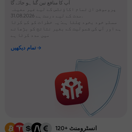
آپ کا منافع تین گنا ہو جائے گا
پروموشن ان تمام اکاؤنٹس کے لیے غیر معینہ
مدت کے لیے درست ہے 31.08.2026.
سسٹم خود بخود چلتا ہے: یہ خطرات کو کم کرتا
ہے اور آپ کی شمولیت کے بغیر نتائج کو بڑھانے
میں مدد کرتا ہے
تمام دیکھیں
120+ انسٹرومنٹ