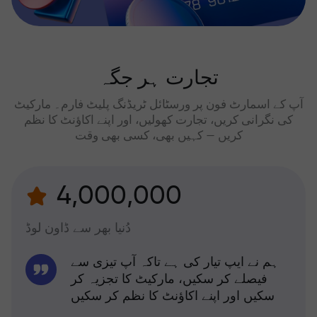
تجارت ہر جگہ
آپ کے اسمارٹ فون پر ورسٹائل ٹریڈنگ پلیٹ فارم۔ مارکیٹ
کی نگرانی کریں، تجارت کھولیں، اور اپنے اکاؤنٹ کا نظم
کریں — کہیں بھی، کسی بھی وقت
4,000,000
دُنیا بھر سے ڈاون لوڈ
ہم نے ایپ تیار کی ہے تاکہ آپ تیزی سے
فیصلے کر سکیں، مارکیٹ کا تجزیہ کر
سکیں اور اپنے اکاؤنٹ کا نظم کر سکیں