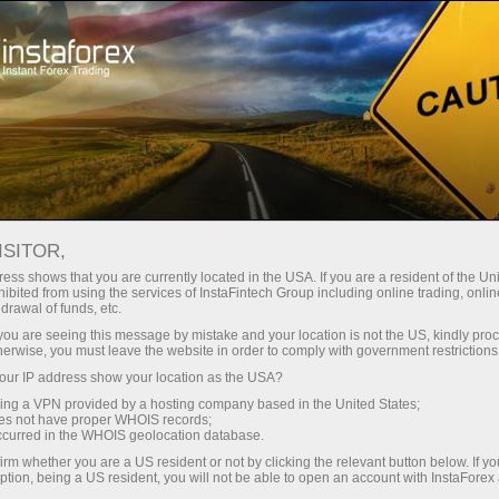
مختصر
سپریڈز — بڑا نفع
ISITOR,
ess shows that you are currently located in the USA. If you are a resident of the Uni
30% بونس
ibited from using the services of InstaFintech Group including online trading, online
انسٹا فاریکس کے ساتھ، آپ
drawal of funds, etc.
واقعی مسابقتی مواقع تک رسائی
ہر ڈیپازٹ پر
k you are seeing this message by mistake and your location is not the US, kindly pro
حاصل کرتے ہیں: 1:5000 تک کا فائدہ،
herwise, you must leave the website in order to comply with government restrictions
مارکیٹ میں کچھ بہترین اسپریڈز اور
ur IP address show your location as the USA?
رفتار
کمیشنز، اور ٹریڈنگ اسٹاک اور انڈیکس
sing a VPN provided by a hosting company based in the United States;
کے لیے فائدہ مند حالات۔
oes not have proper WHOIS records;
تجارت اور ہائی ویز پر
occurred in the WHOIS geolocation database.
irm whether you are a US resident or not by clicking the relevant button below. If y
ption, being a US resident, you will not be able to open an account with InstaForex
ہم نے ایک بونس سسٹم تیار کیا ہے جو
آپ کا اپنا گفٹ جیک پوٹ