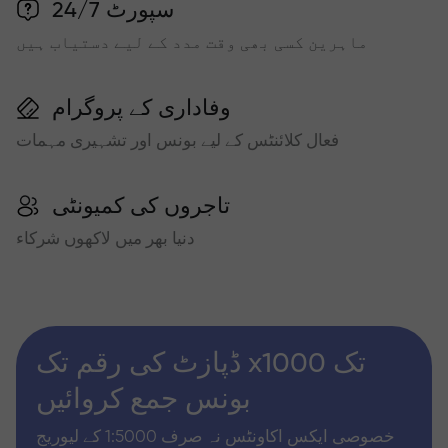
سپورٹ 24/7
ماہرین کسی بھی وقت مدد کے لیے دستیاب ہیں
وفاداری کے پروگرام
فعال کلائنٹس کے لیے بونس اور تشہیری مہمات
تاجروں کی کمیونٹی
دنیا بھر میں لاکھوں شرکاء
ڈپازٹ کی رقم تک x1000 تک
بونس جمع کروائیں
خصوصی ایکس اکاونٹس نہ صرف 1:5000 کے لیوریج