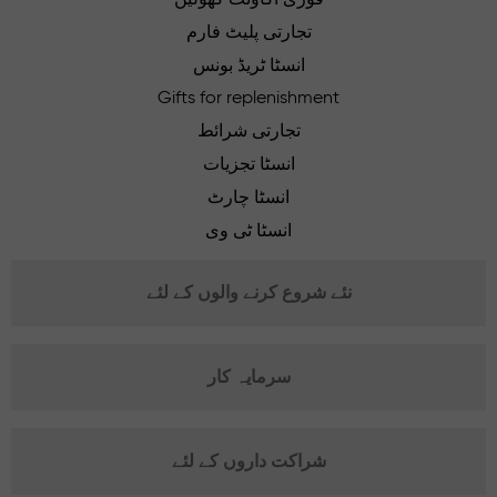
تجارتی پلیٹ فارم
انسٹا ٹریڈ بونس
Gifts for replenishment
تجارتی شرائط
انسٹا تجزیات
انسٹا چارٹ
انسٹا ٹی وی
نئے شروع کرنے والوں کے لئے
سرمایہ کار
شراکت داروں کے لئے