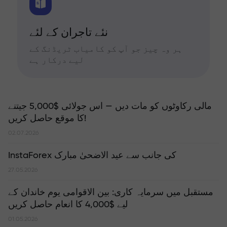
نئے تاجران کے لئے
ہر وہ چیز جو آپ کو کامیاب ٹریڈنگ کے
لیے درکار ہے
مالی رکاوٹوں کو مات دیں — اس جولائی $5,000 جیتنے
کا موقع حاصل کریں!
02.07.2026
InstaForex کی جانب سے عید الاضحیٰ مبارک
27.05.2026
مستقبل میں سرمایہ کاری: بین الاقوامی یوم خاندان کے
لیے $4,000 کا انعام حاصل کریں
01.05.2026