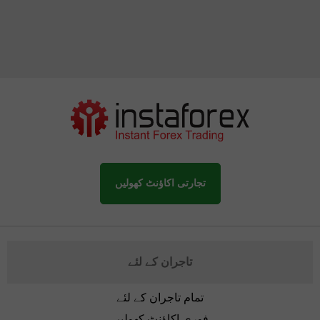
تجارتی اکاؤنٹ کھولیں
تاجران کے لئے
تمام تاجران کے لئے
فوری اکاؤنٹ کھولیں