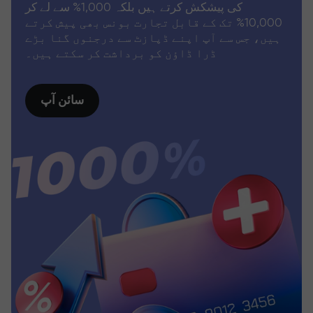
کی پیشکش کرتے ہیں بلکہ 1,000% سے لے کر
10,000% تک کے قابل تجارت بونس بھی پیش کرتے
ہیں، جس سے آپ اپنے ڈپازٹ سے درجنوں گنا بڑے
ڈرا ڈاؤن کو برداشت کر سکتے ہیں۔
سائن آپ