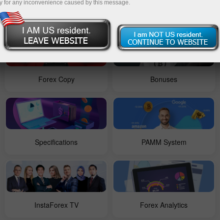
y for any inconvenience caused by this message.
Contests
For Beginners
Forex Copy
Bonuses
Specifications
PAMM System
InstaForex TV
Forex Analytics