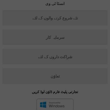
انسٹا ٹی وی
نئے شروع کرنے والوں کے لئے
سرمایہ کار
شراکت داروں کے لئے
تعاؤن
تجارتی پلیٹ فارم ڈاؤن لوڈ کریں