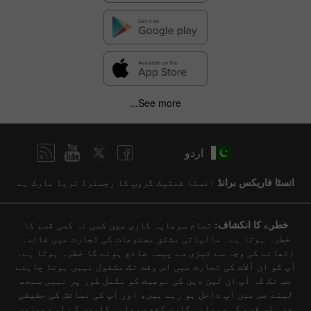
See more...
اردو
انسٹا فاریکس برانڈ
انسٹا فنٹیک گروپ کا رجسٹرڈ ٹریڈ مارک ہے
خطرے کا انکشاف:
تمام سرمایہ کاری میں کسی نہ کسی قسم کا
خطرہ ہوتا ہے۔ مالیاتی مشتق مصنوعات کی تجارت میں فائدہ
اٹھانے کی وجہ سے تیزی سے پیسہ ضائع ہونے کا خطرہ ہوتا ہے۔
آپ کو ان آلات کی تجارت میں اس وقت تک مشغول نہیں ہونا چاہئے
جب تک کہ آپ ان لین دین کی نوعیت کو مکمل طور پر نہیں سمجھ
لیتے جس میں آپ داخل ہو رہے ہیں، اور آپ کی نمائش کی حقیقی
حد۔ اس قسم کی سرمایہ کاری کچھ سرمایہ کاروں کے لیے موزوں