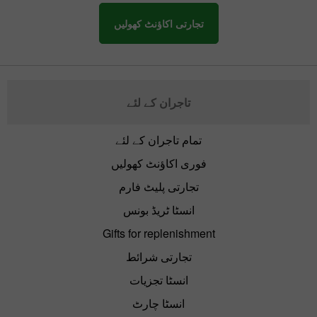
تجارتی اکاؤنٹ کھولیں
تاجران کے لئے
تمام تاجران کے لئے
فوری اکاؤنٹ کھولیں
تجارتی پلیٹ فارم
انسٹا ٹریڈ بونس
Gifts for replenishment
تجارتی شرائط
انسٹا تجزیات
انسٹا چارٹ