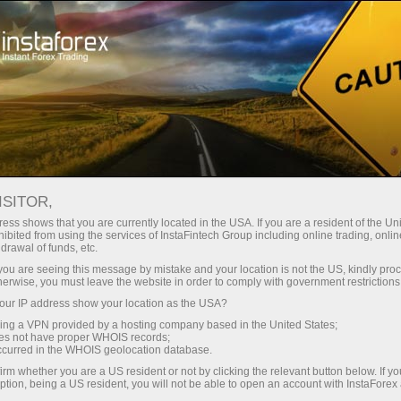
ISITOR,
ess shows that you are currently located in the USA. If you are a resident of the Uni
سر فہرست تلاش:
ibited from using the services of InstaFintech Group including online trading, online
drawal of funds, etc.
ڈیمو اکاؤنٹ
,
کریپٹو کرنسی
,
بونس
,
Mobile
,
MetaTrader
k you are seeing this message by mistake and your location is not the US, kindly pro
herwise, you must leave the website in order to comply with government restrictions
ur IP address show your location as the USA?
مقبول زمرے
sing a VPN provided by a hosting company based in the United States;
oes not have proper WHOIS records;
occurred in the WHOIS geolocation database.
irm whether you are a US resident or not by clicking the relevant button below. If y
ption, being a US resident, you will not be able to open an account with InstaForex