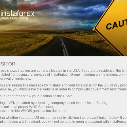
Sobre a InstaForex
Estrelas da InstaForex
ISITOR,
A man is known by the
ess shows that you are currently located in the USA. If you are a resident of the Uni
ibited from using the services of InstaFintech Group including online trading, online
company he keeps!
drawal of funds, etc.
k you are seeing this message by mistake and your location is not the US, kindly pro
herwise, you must leave the website in order to comply with government restrictions
E estamos prontos para falar sobre a empresa
ur IP address show your location as the USA?
que mantemos. Nossos amigos podem parecer
sing a VPN provided by a hosting company based in the United States;
completamente diferentes, mas eles têm uma
oes not have proper WHOIS records;
coisa em comum: eles se esforçam para seguir
occurred in the WHOIS geolocation database.
em frente! Depois de alcançar grandes
irm whether you are a US resident or not by clicking the relevant button below. If y
ption, being a US resident, you will not be able to open an account with InstaForex
resultados em suas vidas, eles não pararam