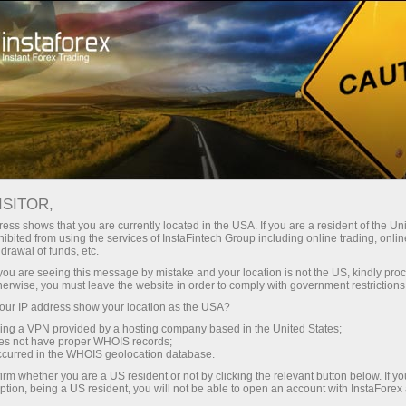
Sobre a InstaForex
ISITOR,
Sobre a InstaForex
ess shows that you are currently located in the USA. If you are a resident of the Uni
ibited from using the services of InstaFintech Group including online trading, online
drawal of funds, etc.
A marca InstaForex foi criada em 2007 e,
k you are seeing this message by mistake and your location is not the US, kindly pro
atualmente, é uma das principais opções de
herwise, you must leave the website in order to comply with government restrictions
mais de 7,000,000 de traders.
ur IP address show your location as the USA?
sing a VPN provided by a hosting company based in the United States;
oes not have proper WHOIS records;
occurred in the WHOIS geolocation database.
irm whether you are a US resident or not by clicking the relevant button below. If y
ption, being a US resident, you will not be able to open an account with InstaForex
iação