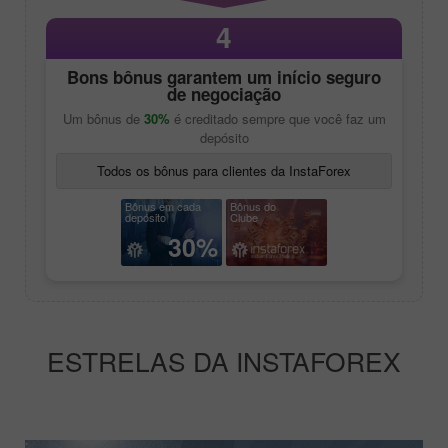
4
Bons bônus garantem um início seguro
de negociação
Um bônus de
30%
é creditado sempre que você faz um
depósito
Todos os bônus para clientes da InstaForex
Bônus em cada
Bônus do
depósito
Clube
30%
ESTRELAS DA INSTAFOREX