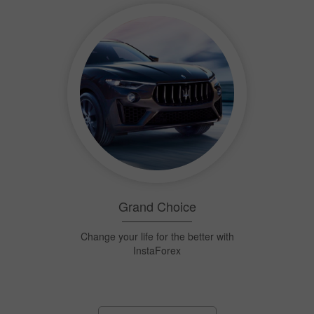
InstaForex Sniper
Acerte o alvo e ganhe US $ 1.500 por
semana!