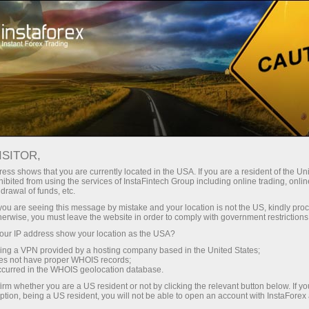
Sobre a InstaForex
Premiações
ISITOR,
Nural do
ess shows that you are currently located in the USA. If you are a resident of the Uni
ibited from using the services of InstaFintech Group including online trading, online
reconhecimento da
drawal of funds, etc.
k you are seeing this message by mistake and your location is not the US, kindly pro
InstaForex
herwise, you must leave the website in order to comply with government restrictions
ur IP address show your location as the USA?
sing a VPN provided by a hosting company based in the United States;
A InstaForex é uma das marcas líderes globais
oes not have proper WHOIS records;
no forex. As empresas por trás da marca
occurred in the WHOIS geolocation database.
InstaForex têm uma posição competitiva firme
irm whether you are a US resident or not by clicking the relevant button below. If y
em todos os principais segmentos. O grupo de
ption, being a US resident, you will not be able to open an account with InstaForex