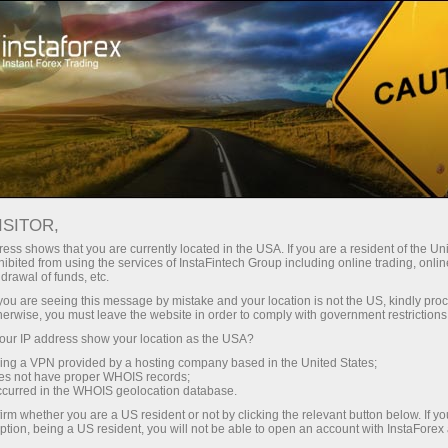
Campañas
Concursos
Opera con inteligencia, Gana Dispositivo
ISITOR,
ess shows that you are currently located in the USA. If you are a resident of the Uni
¡Gana dispositivos
ibited from using the services of InstaFintech Group including online trading, online
drawal of funds, etc.
Apple o Samsung!
k you are seeing this message by mistake and your location is not the US, kindly pro
herwise, you must leave the website in order to comply with government restrictions
ur IP address show your location as the USA?
iPhone, iPad o Samsung Galaxy Tab: uno de
sing a VPN provided by a hosting company based in the United States;
estos dispositivos de alta tecnología puede ser
oes not have proper WHOIS records;
tuyo.
occurred in the WHOIS geolocation database.
¡Participa en nuestro sorteo y prueba suerte!
irm whether you are a US resident or not by clicking the relevant button below. If y
ption, being a US resident, you will not be able to open an account with InstaForex