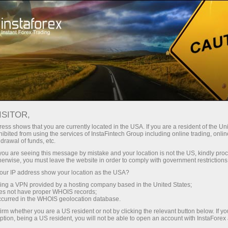
Sobre InstaForex
Noticias de la compañía
ISITOR,
ess shows that you are currently located in the USA. If you are a resident of the Uni
ibited from using the services of InstaFintech Group including online trading, online
drawal of funds, etc.
Noticias De InstaForex
k you are seeing this message by mistake and your location is not the US, kindly pro
herwise, you must leave the website in order to comply with government restrictions
Quieres saber sobre todos los eventos, concursos y
ur IP address show your location as the USA?
cambios actuales en el horario de ventas de
sing a VPN provided by a hosting company based in the United States;
InstaForex? ¡Entonces Bienvenido a la página de
oes not have proper WHOIS records;
occurred in the WHOIS geolocation database.
Noticias, donde se publican materiales sobre lo
irm whether you are a US resident or not by clicking the relevant button below. If y
más importante, útil e interesante!
ption, being a US resident, you will not be able to open an account with InstaForex