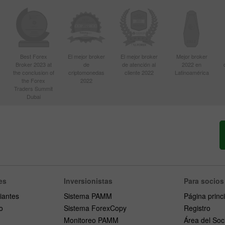
Best Forex
El mejor broker
El mejor broker
Mejor broker
Broker 2023 at
de
de atención al
2022 en
the conclusion of
criptomonedas
cliente 2022
Latinoamérica
the Forex
2022
Traders Summit
Dubai
es
Inversionistas
Para socios
iantes
Sistema PAMM
Página princ
o
Sistema ForexCopy
Registro
Monitoreo PAMM
Área del Soc