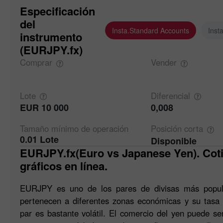
Especificación
del
Insta.Standard Accounts
Inst
instrumento
(EURJPY.fx)
Comprar
Vender
Lote
Diferencial
EUR 10 000
0,008
Tamaño mínimo de
operación
Posición
corta
0.01 Lote
Disponible
EURJPY.fx(Euro vs Japanese Yen). Cotizaciones de Forex y
gráficos en línea.
EURJPY es uno de los pares de divisas más popu
pertenecen a diferentes zonas económicas y su tasa
par es bastante volátil. El comercio del yen puede se