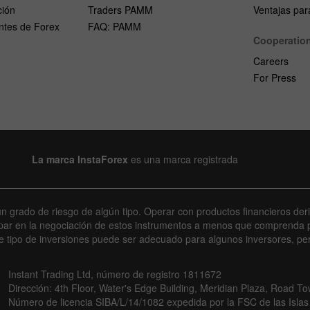
ción
Traders PAMM
Ventajas para
ntes de Forex
FAQ: PAMM
Cooperatio
Careers
For Press
La marca InstaForex
es una marca registrada
un grado de riesgo de algún tipo. Operar con productos financieros der
par en la negociación de estos instrumentos a menos que comprenda p
te tipo de inversiones puede ser adecuado para algunos inversores, pe
Instant Trading Ltd, número de registro 1811672
Dirección: 4th Floor, Water's Edge Building, Meridian Plaza, Road Tow
Número de licencia SIBA/L/14/1082 expedida por la FSC de las Islas