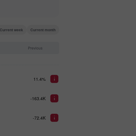
Current week
Current month
Previous
11.4%
-163.4K
-72.4K