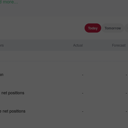
 more...
Today
Tomorrow
ors
Actual
Forecast
on
-
-
net positions
-
-
 net positions
-
-