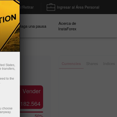
Depositar/Retirar
Ingresar al Área Personal
Acerca de
ñas
Haga una pausa
InstaForex
✕
Currencies
Shares
Indices
ted States,
 transfers,
Line
Bar
ceed to the
.
Vender
182.564
ou choose
 anyway.
50%