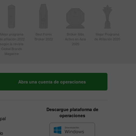
Mejor programa
Best Forex
Bróker Más
Mejor Programa
de afiliación 2022
Broker 2022
Activo en Asia
de Afiliación 2020
según la revista
2020
Global Brands
Magazine
Abra una cuenta de operaciones
Descargue plataforma de
operaciones
ipal
io