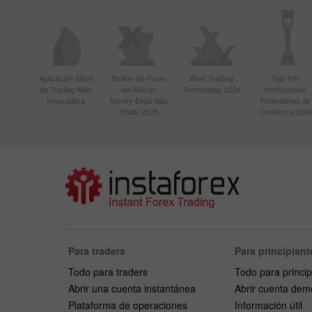
Aplicación Móvil
Bróker de Forex
Best Trading
Top 100
de Trading Más
del Año en
Technology 2024
Instituciones
Innovadora
Money Expo Abu
Financieras de
Dhabi 2025
Confianza 2024
Para traders
Para principiant
Todo para traders
Todo para princip
Abrir una cuenta instantánea
Abrir cuenta dem
Plataforma de operaciones
Información útil