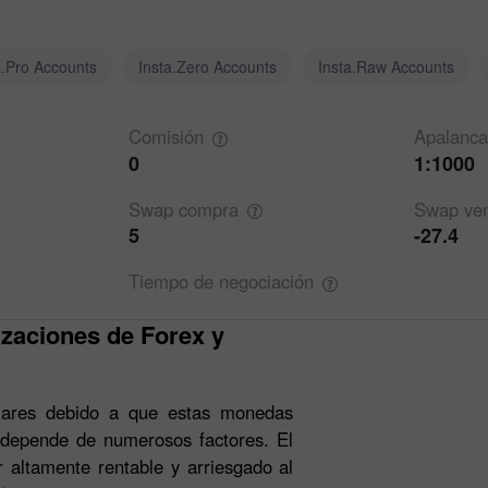
a.Pro Accounts
Insta.Zero Accounts
Insta.Raw Accounts
Comisión
Apalanca
0
1:1000
Swap
compra
Swap
ve
5
-27.4
Tiempo de
negociación
lares debido a que estas monedas
 depende de numerosos factores. El
r altamente rentable y arriesgado al