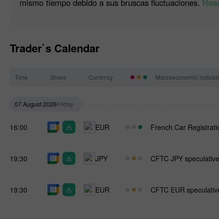
mismo tiempo debido a sus bruscas fluctuaciones.
Read
Trader`s Calendar
Time
Share
Currency
Macroeconomic indicat
07 August 2026
Friday
16:00
EUR
French Car Registrati
19:30
JPY
CFTC JPY speculative 
19:30
EUR
CFTC EUR speculative