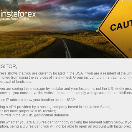
 instantánea de la cuenta
Plataforma comercial
a Principiantes
Para Inversionistas
Para Socios
Campa
omerciales
EURJPY.FX
ISITOR,
rt
182.572
ess shows that you are currently located in the USA. If you are a resident of the Uni
(
%)
ibited from using the services of InstaFintech Group including online trading, online
25 - 7 August 2026
|
|
1 year
/
2 years
/
3 years
/
4 years
Actual
Forecast
Previous
drawal of funds, etc.
07 Aug 2026 12:27
k you are seeing this message by mistake and your location is not the US, kindly pro
herwise, you must leave the website in order to comply with government restrictions
ur IP address show your location as the USA?
sing a VPN provided by a hosting company based in the United States;
oes not have proper WHOIS records;
occurred in the WHOIS geolocation database.
irm whether you are a US resident or not by clicking the relevant button below. If y
Data not found
ption, being a US resident, you will not be able to open an account with InstaForex
Comentarios de los operadores