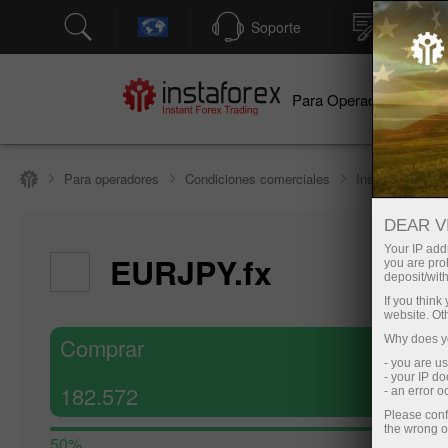
Soporte
Apertura
Para Operadores
Par
Para operadores
Condiciones comerciales
Instrumentos c
DEAR V
Hide cha
Your IP addr
EURJPY.fx
you are proh
7 August 20
deposit/with
If you thin
website. Ot
Comprar
Why does yo
- you are u
- your IP d
182.572
- an error 
Please conf
the wrong o
50%