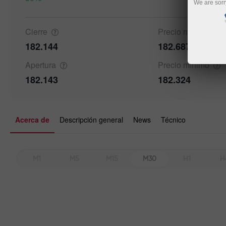
We are sorr
Details a
Cierre
Precio
máximo
182.144
182.687
Apertura
Precio
mínimo
182.143
182.324
Acerca de
Descripción general
News
Técnico
M1
M5
M15
M30
H1
H