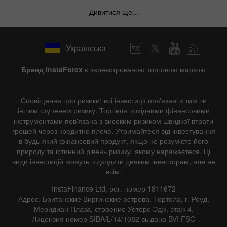
Дивитися ще...
Українська
Бренд InstaForex
є зареєстрованою торговою маркою
Сповіщення про ризики: всі інвестиції пов'язані з тим чи
іншим ступенем ризику. Торгівля похідними фінансовими
інструментами пов'язана з високим ризиком швидкої втрати
грошей через кредитне плече. Утримайтеся від інвестування
в будь-який фінансовий продукт, якщо не розумієте його
природу та істинний рівень ризику, якому наражаєтеся. Ці
види інвестицій можуть підходити деяким інвесторам, але не
всім.
InstaFinance Ltd, рег. номер 1811672
Адрес: Британские Виргинские острова, Тортола, г. Роуд,
Меридиан Плаза, строение Уотерс Эдж, этаж 4.
Лицензия номер SIBA/L/14/1082 выдана BVI FSC