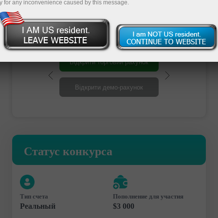
Регистрация
y for any inconvenience caused by this message.
Відкрити торговий рахунок
Відкрити демо-рахунок
Статус конкурса
Тип счета
Пополнение для участия
Реальный
$3 000