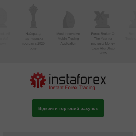
вніший
Найкраща
Most Innovative
Forex Broker Of
Best
в Азії
партнерська
Mobile Trading
The Year на
Techno
року
програма 2020
Application
виставці Money
року
Expo Abu Dhabi
2025
Відкрити торговий рахунок