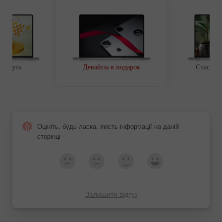
ой путь
Девайсы в подарок
Счастли
Оцініть, будь ласка, якість інформації на даній
сторінці
Залишити відгук