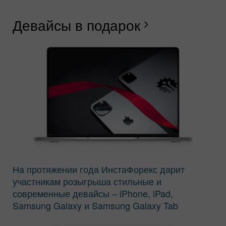
Девайсы в подарок
С
Б
Г
Р
Л
С
Б
chevron_right
И
На протяжении года ИнстаФорекс дарит
участникам розыгрыша стильные и
современные девайсы – iPhone, iPad,
Samsung Galaxy и Samsung Galaxy Tab