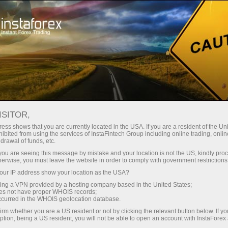
Промоакции
Конкурсы
Счастливый депозит
ISITOR,
Счастливый депозит
ess shows that you are currently located in the USA. If you are a resident of the Uni
ibited from using the services of InstaFintech Group including online trading, online
drawal of funds, etc.
Пополни счет на $3 000 и получи еще
$1000
!
k you are seeing this message by mistake and your location is not the US, kindly pro
В августе мы проводим розыгрыш
$1000
в
herwise, you must leave the website in order to comply with government restrictions
рамках акции "Счастливый депозит"!
ur IP address show your location as the USA?
Пополнив счет на сумму не менее $3 000, вы
sing a VPN provided by a hosting company based in the United States;
автоматически становитесь участником
oes not have proper WHOIS records;
occurred in the WHOIS geolocation database.
акции.
irm whether you are a US resident or not by clicking the relevant button below. If y
ption, being a US resident, you will not be able to open an account with InstaForex