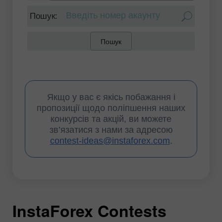
 Пошук: 
Пошук
Якщо у вас є якісь побажання і
пропозиції щодо поліпшення наших
конкурсів та акцій, ви можете
зв’язатися з нами за адресою
contest-ideas@instaforex.com
.
InstaForex Contests
I
I
I
I
I
I
I