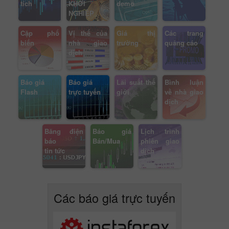
tích
KHỞI
demo
NGHIỆP
Cặp phổ
Vị thế của
Giá thị
Các trang
biến
nhà giao
trường
quảng cáo
dịch
Báo giá
Báo giá
Lãi suất thế
Bình luận
Flash
trực tuyến
giới
về nhà giao
dịch
Băng điện
Báo giá
Lịch trình
báo
Bán/Mua
phiên giao
tin tức
dịch
Các báo giá trực tuyến