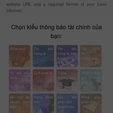
website URL and a required format of your forex
informer.
Chọn kiểu thông báo tài chính của
bạn:
Biếm họa
Tin tức
Tin tức
Các cuộc
Công ty
công ty trên
thi
trang
InstaForex
Tỷ giá hối
Lịch kinh tế
Video
Thiết bị tính
đoái
hướng dẫn
giờ sự kiện
kinh tế
Mở một tài
Trang phân
Các bài
Đóng góp
khoản trực
tích
phân tích
phân tích
tiếp
InstaForex