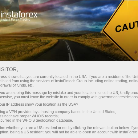
Partners area
InstaForex Informers
INSTAFOREX INFORMERS
ISITOR,
ess shows that you are currently located in the USA. If you are a resident of the Uni
ibited from using the services of InstaFintech Group including online trading, online
drawal of funds, etc.
k you are seeing this message by mistake and your location is not the US, kindly pro
Mở tài khoản giao dịch
herwise, you must leave the website in order to comply with government restrictions
ur IP address show your location as the USA?
Mở tài khoản demo
sing a VPN provided by a hosting company based in the United States;
oes not have proper WHOIS records;
occurred in the WHOIS geolocation database.
irm whether you are a US resident or not by clicking the relevant button below. If y
ption, being a US resident, you will not be able to open an account with InstaForex