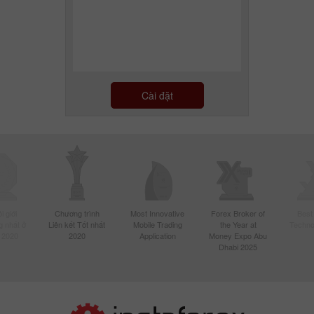
Cài đặt
 giới
Chương trình
Most Innovative
Forex Broker of
Best
 nhất ở
Liên kết Tốt nhất
Mobile Trading
the Year at
Techno
 2020
2020
Application
Money Expo Abu
Dhabi 2025