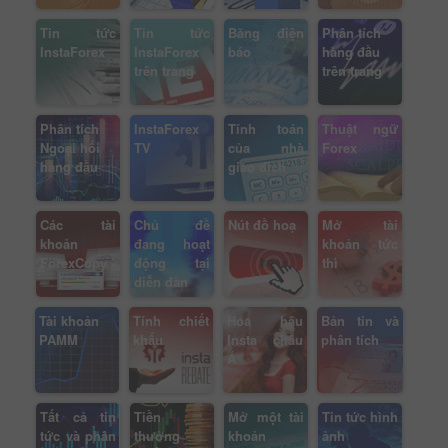
Tin tức
Tin tức
Băng điện
Phân tích
InstaForex
InstaForex
báo
hàng đầu
trên trang
trên trang
Phân tích
InstaForex
Tính toán
Thuật ngữ
Ngoại hối
TV
của nhà
Forex
hàng đầu
giao dịch
Các tài
Chủ đề
Nút đồ hoạ
Mở tài
khoản
đang hoạt
khoản tức
ForexCopy
động tại
thì
diễn đàn
Tài khoản
Tính chiết
Hoa hậu
Bản tin và
PAMM
khấu
Insta châu
phân tích
Á
Tất cả tin
Tiền
Mở một tài
Tin tức hình
tức và phân
thưởng
khoản
ảnh