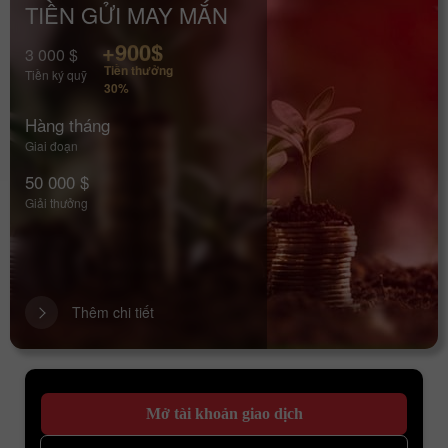
TIỀN GỬI MAY MẮN
+900$
3 000 $
Tiền thưởng
Tiền ký quỹ
30%
Hàng tháng
Giai đoạn
50 000 $
Giải thưởng
Thêm chi tiết
Mở tài khoản giao dịch