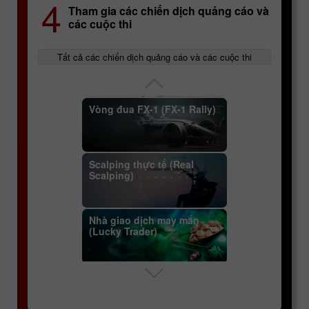
4
(InstaForex Sniper)
Tham gia các chiến dịch quảng cáo và
Phân tích kỹ thuật
các cuộc thi
Cuộc đua kỳ thú InstaForex
Tất cả các chiến dịch quảng cáo và các cuộc thi
(InstaForex Great Race)
Hợp đồng tương lai
Vòng đua FX-1 (FX-1 Rally)
Chi tiết cụ thể của các
Scalping thực tế (Real
Scalping)
cặp tiền tệ
Nhà giao dịch may mắn
(Lucky Trader)
Các khái niệm chính: cặp
tiền tệ, tỷ giá, spread
Xạ thủ bắn tỉa InstaForex
(InstaForex Sniper)