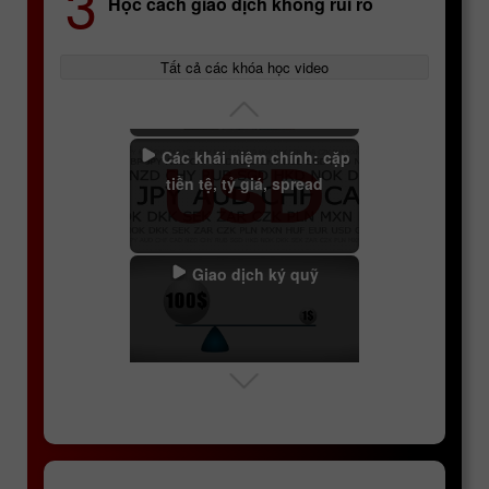
3
Học cách giao dịch không rủi ro
Chi tiết cụ thể của các
cặp tiền tệ
Tất cả các khóa học video
Các khái niệm chính: cặp
tiền tệ, tỷ giá, spread
Giao dịch ký quỹ
Phí qua đêm (swap)
Nhà giao dịch may mắn
(Lucky Trader)
Xạ thủ bắn tỉa InstaForex