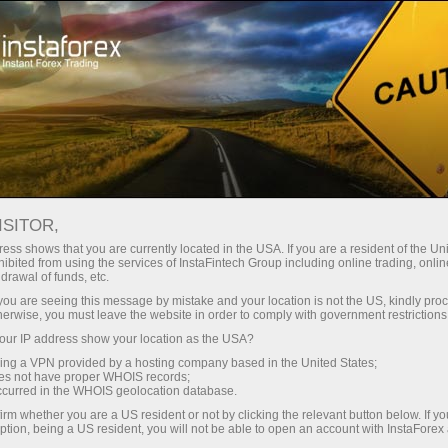
Campaigns
Cuộc thi
ISITOR,
Các cuộc thi và chiến
ess shows that you are currently located in the USA. If you are a resident of the Uni
ibited from using the services of InstaFintech Group including online trading, online
dịch từ InstaForex
drawal of funds, etc.
k you are seeing this message by mistake and your location is not the US, kindly pro
herwise, you must leave the website in order to comply with government restrictions
InstaForex thường xuyên tổ chức các cuộc thi
ur IP address show your location as the USA?
ngoại hối thú vị cho phép người tham gia chứng
sing a VPN provided by a hosting company based in the United States;
minh kinh nghiệm giao dịch của họ. Người
oes not have proper WHOIS records;
chiến thắng cuộc thi ngoại hối được trao giải
occurred in the WHOIS geolocation database.
thưởng thực sự. Ngoài giải thưởng hàng năm
irm whether you are a US resident or not by clicking the relevant button below. If y
ption, being a US resident, you will not be able to open an account with InstaForex
lên tới hơn 500.000 đô la, bạn có thể giành