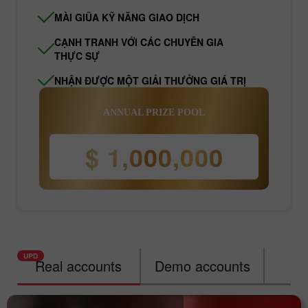
MÀI GIŨA KỸ NĂNG GIAO DỊCH
CẠNH TRANH VỚI CÁC CHUYÊN GIA
THỰC SỰ
NHẬN ĐƯỢC MỘT GIẢI THƯỞNG GIÁ TRỊ
ANNUAL PRIZE POOL
$ 1,000,000
Real accounts
Demo accounts
Ra