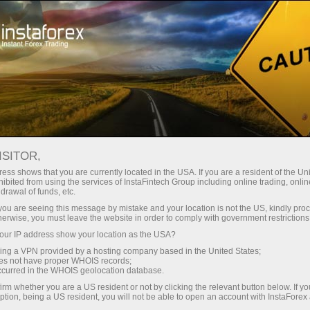
Dành cho nhà đầu tư
Hệ thống ForexCopy
FOREXCOPY LÀ GÌ?
ISITOR,
ess shows that you are currently located in the USA. If you are a resident of the Uni
ibited from using the services of InstaFintech Group including online trading, online
drawal of funds, etc.
k you are seeing this message by mistake and your location is not the US, kindly pro
Mở tài khoản giao dịch
herwise, you must leave the website in order to comply with government restrictions
ur IP address show your location as the USA?
Mở tài khoản demo
sing a VPN provided by a hosting company based in the United States;
oes not have proper WHOIS records;
occurred in the WHOIS geolocation database.
irm whether you are a US resident or not by clicking the relevant button below. If y
ption, being a US resident, you will not be able to open an account with InstaForex