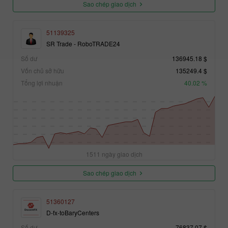
Sao chép giao dịch
51139325
SR Trade - RoboTRADE24
Số dư
136945.18 $
Vốn chủ sở hữu
135249.4 $
Tổng lợi nhuận
40.02 %
1511 ngày giao dịch
Sao chép giao dịch
51360127
D-fx-toBaryCenters
Số dư
76837.07 $