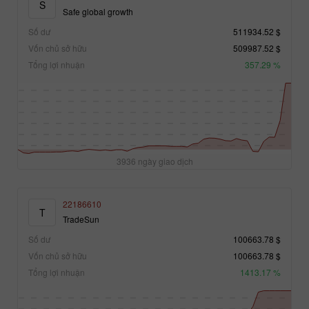
S
Safe global growth
Số dư
511934.52 $
Vốn chủ sở hữu
509987.52 $
Tổng lợi nhuận
357.29 %
3936 ngày giao dịch
22186610
T
TradeSun
Số dư
100663.78 $
Vốn chủ sở hữu
100663.78 $
Tổng lợi nhuận
1413.17 %