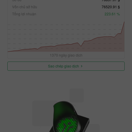
Vốn chủ sở hữu
76520.91 $
Tổng lợi nhuận
223.61 %
1370 ngày giao dịch
Sao chép giao dịch