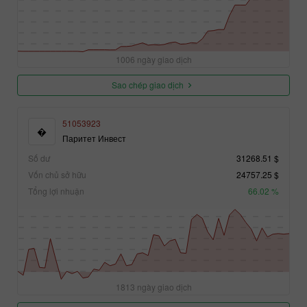
1006 ngày giao dịch
Sao chép giao dịch
51053923
�
Паритет Инвест
Số dư
31268.51 $
Vốn chủ sở hữu
24757.25 $
Tổng lợi nhuận
66.02 %
1813 ngày giao dịch