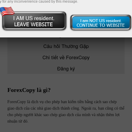
y for any inconvenience caused by this message.
ForexCopy
TOP 5 Nhà Giao dịch
Đang Theo dõi
Câu hỏi Thường Gặp
Chi tiết về ForexCopy
Đăng ký
ForexCopy là gì?
ForexCopy là dịch vụ cho phép bạn kiếm tiền bằng cách sao chép
giao dịch của các nhà giao dịch thành công. Ngoài ra, bạn cũng có thể
cho phép người khác sao chép giao dịch của mình và nhận thêm lợi
nhuận từ đó.