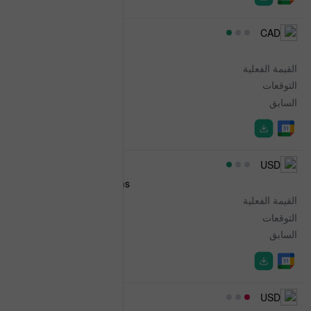
12:15
CAD
Reserve Assets Total
القيمة الفعلية
127.0B
التوقعات
-
السابق
126.4B
12:30
USD
Continuing Jobless Claims
القيمة الفعلية
1,801K
التوقعات
1,790K
السابق
1,777K
12:30
USD