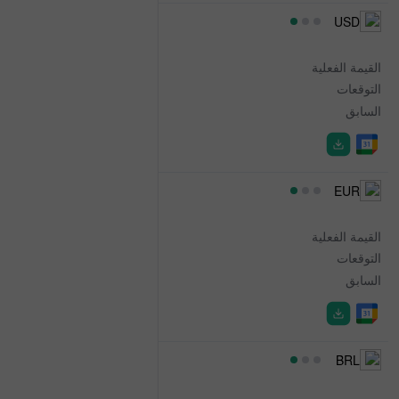
15:30
USD
8-Week Bill Auction
القيمة الفعلية
3.710%
التوقعات
-
السابق
3.675%
15:30
EUR
Irish Exchequer Returns
القيمة الفعلية
-0.600B
التوقعات
-
السابق
0.700B
18:00
BRL
Trade Balance