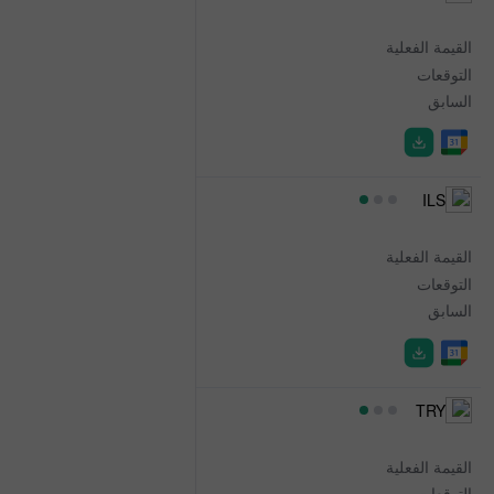
Irish Unemployment
القيمة الفعلية
5.1%
التوقعات
-
السابق
5.0%
11:00
ILS
FX Reserve - USD
القيمة الفعلية
238.792B
التوقعات
-
السابق
238.699B
11:30
TRY
Gross FX Reserves
القيمة الفعلية
63.81B
التوقعات
-