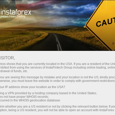
الأهمية
منخفض
متوسط
للمتداولين
تحليلات الفوركس
التقويم الاقتصادي
العملة
ISITOR,
تقويم التاجر
ess shows that you are currently located in the USA. If you are a resident of the Uni
ibited from using the services of InstaFintech Group including online trading, online
drawal of funds, etc.
جدول زمني لأهم المؤشرات الاقتصادية والأحداث
GBP
k you are seeing this message by mistake and your location is not the US, kindly pro
والأخبار. يوضح الجدول وقت النشر، وأهمية الأخبار،
USD
herwise, you must leave the website in order to comply with government restrictions
CAD
وقدرتها على التأثير في أسعار العملات
ur IP address show your location as the USA?
MXN
sing a VPN provided by a hosting company based in the United States;
SEK
oes not have proper WHOIS records;
EUR
occurred in the WHOIS geolocation database.
تلقي إشعارات فورية حول الفعاليات القادمة
KRW
irm whether you are a US resident or not by clicking the relevant button below. If y
قريبًا في
CHF
ption, being a US resident, you will not be able to open an account with InstaForex
Telegram
INR