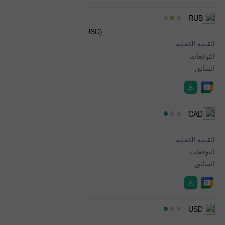
13:00
RUB
Central Bank reserves (USD)
القيمة الفعلية
720.3B
التوقعات
-
السابق
732.1B
13:30
CAD
S&P Global Services PMI
القيمة الفعلية
49.10
التوقعات
-
السابق
47.10
14:00
USD
Wholesale Inventories