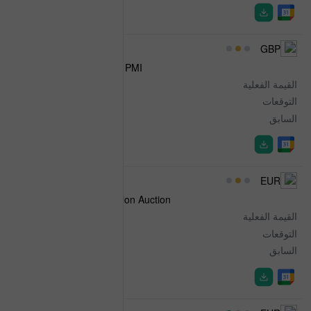
08:30
GBP
S&P Global Construction PMI
القيمة الفعلية
44.7
التوقعات
40.0
السابق
38.4
08:40
EUR
Spanish 10-Year Obligacion Auction
القيمة الفعلية
3.542%
التوقعات
-
السابق
3.395%