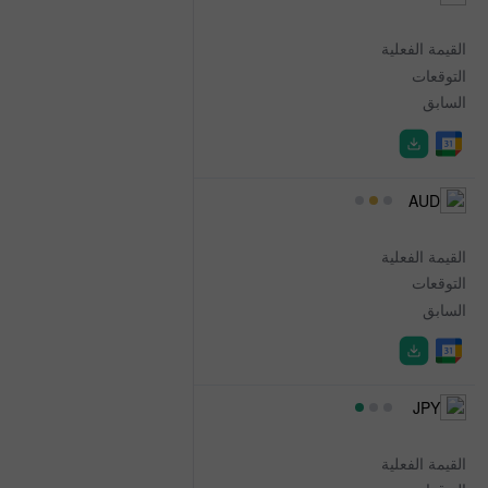
Private House Approvals
القيمة الفعلية
0.4%
التوقعات
0.4%
السابق
2.4%
01:30
AUD
Trade Balance
القيمة الفعلية
1.929B
التوقعات
-1.060B
السابق
-2.367B
03:35
JPY
30-Year JGB Auction
القيمة الفعلية
3.937%