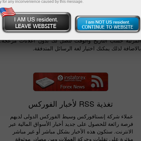
y for any inconvenience caused by this message.
تغذية أخبار RSS المقدمة من شركة إنستافوركس تمثل ملخص
للاستعراضات التحليلية والمحدثة بالاضافة إلى أخبار الشركة.
تغذية إنستافوركس RSS توفر الوصول إلى أحدث الأخبار
والمساعدة فى توفير الوقت. يتميز شكل RSS بتدفق الرسائل
المرتبة حسب التاريخ والوقت لتصل لك بدون اعلانات مزعجة.
بالاضافة لذلك يمكنك اختيار لغة الرسائل المتدفقة.
تغذية RSS لأخبار الفوركس
عملاء شركة إنستافوركس وسيط الفوركس الدولى لديهم
فرصة رائعة للحصول على جديد أخبار الأسواق المالية عبر
الانترنت. ستكون هذه الأخبار بشكل مباشر أو غير مباشر
مؤثرة على تقلبات وحركة العملات ومن مصادر موثوقة