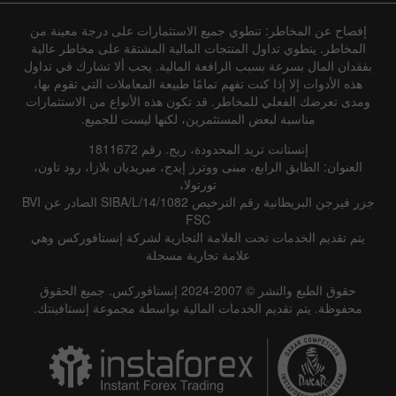
إفصاح عن المخاطر: تنطوي جميع الاستثمارات على درجة معينة من
المخاطر. ينطوي تداول المنتجات المالية المشتقة على مخاطر عالية
بفقدان المال بسرعة بسبب الرافعة المالية. يجب ألا تشارك في تداول
هذه الأدوات إلا إذا كنت تفهم تمامًا طبيعة المعاملات التي تقوم بها،
ومدى تعرضك الفعلي للمخاطر. قد تكون هذه الأنواع من الاستثمارات
مناسبة لبعض المستثمرين، لكنها ليست للجميع.
إنستانت تريد المحدودة، ريج. رقم 1811672
العنوان: الطابق الرابع، مبنى ووترز إيدج، ميريديان بلازا، رود تاون،
تورتولا،
جزر فيرجن البريطانية رقم الترخيص SIBA/L/14/1082 الصادر عن BVI
FSC
يتم تقديم الخدمات تحت العلامة التجارية لشركة إنستافوركس وهي
علامة تجارية مسجلة
حقوق الطبع والنشر © 2007-2024 إنستافوركس. جميع الحقوق
محفوظة. يتم تقديم الخدمات المالية بواسطة مجموعة إنستافينتك.