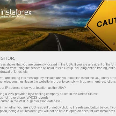
RSS InstaForex
أخبار الفوركس آر إس إس من
إنستافوركس
ISITOR,
ess shows that you are currently located in the USA. If you are a resident of the Uni
ibited from using the services of InstaFintech Group including online trading, online
drawal of funds, etc.
k you are seeing this message by mistake and your location is not the US, kindly pro
فتح حساب تداول
herwise, you must leave the website in order to comply with government restrictions
ur IP address show your location as the USA?
فتح حساب تجريبي
sing a VPN provided by a hosting company based in the United States;
oes not have proper WHOIS records;
occurred in the WHOIS geolocation database.
irm whether you are a US resident or not by clicking the relevant button below. If y
ption, being a US resident, you will not be able to open an account with InstaForex