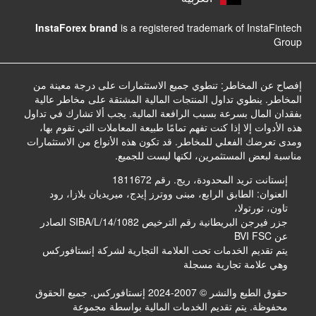
InstaForex brand
is a registered trademark of InstaFintech
Group
إفصاح عن المخاطر: تنطوي جميع الاستثمارات على درجة معينة من
المخاطر. ينطوي تداول المنتجات المالية المشتقة على مخاطر عالية
بفقدان المال بسرعة بسبب الرافعة المالية. يجب ألا تشارك في تداول
هذه الأدوات إلا إذا كنت تفهم تمامًا طبيعة المعاملات التي تقوم بها،
ومدى تعرضك الفعلي للمخاطر. قد تكون هذه الأنواع من الاستثمارات
مناسبة لبعض المستثمرين، لكنها ليست للجميع.
إنستانت تريد المحدودة، ريج. رقم 1811672
العنوان: الطابق الرابع، مبنى ووترز إيدج، ميريديان بلازا، رود
تاون، تورتولا،
جزر فيرجن البريطانية رقم الترخيص SIBA/L/14/1082 الصادر
عن BVI FSC
يتم تقديم الخدمات تحت العلامة التجارية لشركة إنستافوركس
وهي علامة تجارية مسجلة
حقوق الطبع والنشر © 2007-2024 إنستافوركس. جميع الحقوق
محفوظة. يتم تقديم الخدمات المالية بواسطة مجموعة