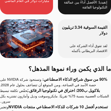
مليارات دولار في العام الماضي
إنفيديا: الأفضل أداءً بين عمالقة
التكنولوجيا الفائقة
القيمة السوقية 3.34 تريليون
دولار
لقد تفوق أداء الشركة على
الاقتصاد البريطاني بأكمله
ما الذي يكمن وراء نموها المذهل؟
90% من سوق شرائح الذكاء الاصطناعي:
وتستحوذ شركة NVIDIA على
حصة الأسد في الصناعة، ومن المتوقع أن تتضاعف بحلول عام 2028.
بلاكويل ب200: اختراق في تكنولوجيا الرقائق.
يُخفّض تكلفة تبسيط
الشبكات العصبية بنسبة 75% تقريبًا. مايكروسوفت وديل وأمازون تشتريه بكل
سرور..
تستخدم أفضل 10 شركات للذكاء الاصطناعي منتجات NVIDIA
وتعتبر