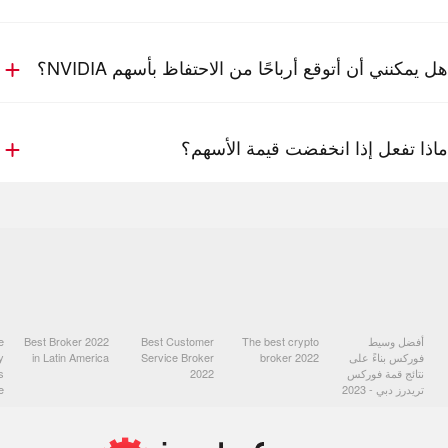
هل يمكنني أن أتوقع أرباحًا من الاحتفاظ بأسهم NVIDIA؟
ماذا تفعل إذا انخفضت قيمة الأسهم؟
أفضل وسيط
The best crypto
Best Customer
Best Broker 2022
e
فوركس بناءً على
broker 2022
Service Broker
in Latin America
y
نتائج قمة فوركس
2022
s
تريدرز دبي - 2023
e