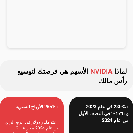
إيداع الأموال
سحب الأموال
لماذا
NVIDIA
الأسهم هي فرصتك لتوسيع
رأس مالك
+239% في عام 2023
+265% الأرباح السنوية
و+171% في النصف الأول
من عام 2024
22.1 مليار دولار في الربع الرابع
من عام 2024 مقارنة بـ 6