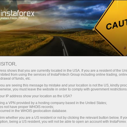
حب
منصة التداول
فتح الحساب الفوري
للمبتدئين
للمستثمرين
للشركاء
الحمل
ISITOR,
H
ess shows that you are currently located in the USA. If you are a resident of the Uni
ibited from using the services of InstaFintech Group including online trading, online
|
|
Previous
Forecast
Actual
4 years
/
3 years
/
2 years
/
1 year
drawal of funds, etc.
k you are seeing this message by mistake and your location is not the US, kindly pro
herwise, you must leave the website in order to comply with government restrictions
ur IP address show your location as the USA?
Sell
Buy
sing a VPN provided by a hosting company based in the United States;
oes not have proper WHOIS records;
occurred in the WHOIS geolocation database.
irm whether you are a US resident or not by clicking the relevant button below. If y
Data not found
ption, being a US resident, you will not be able to open an account with InstaForex
Traders' feedback