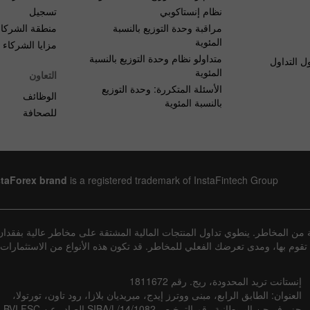
نظام إنستاكوبي
تسجيل
مراقبة وحدة التوزيع بالنسبة
منطقة الشركاء
المئوية
مزايا الشركاء
متداولو نظام وحدة التوزيع بالنسبة
ل التداول
المئوية
التعاون
الأسئلة المتكررة: وحدة التوزيع
الوظائف
بالنسبة المئوية
للصحافة
staForex brand
is a registered trademark of InstaFintech Group
من المخاطر. ينطوي تداول المنتجات المالية المشتقة على مخاطر عالية بفقدان
التي تقوم بها، ومدى تعرضك الفعلي للمخاطر. قد تكون هذه الأنواع من الاستثمار
إنستانت تريد المحدودة، ريج. رقم 1811672
العنوان: الطابق الرابع، مبنى ووترز إيدج، ميريديان بلازا، رود تاون، تورتولا،
جزر فيرجن البريطانية رقم الترخيص SIBA/L/14/1082 الصادر عن BVI FSC