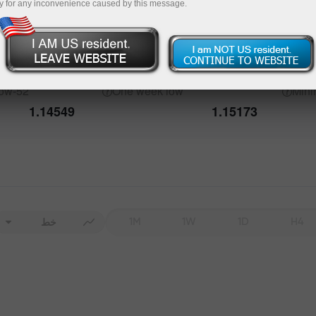
y for any inconvenience caused by this message.
Details about the event
igh
52-week
One week
high
Max
Forecast
Actual
Date
1.15803
1.15803
low
52-week
One week
low
Min
1.14549
1.15173
Data not found
1M
1W
1D
H4
خط