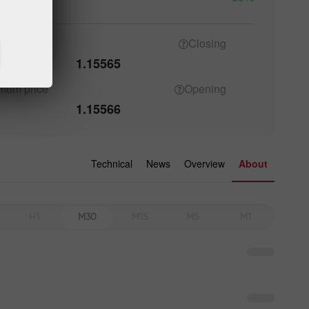
imum
price
Closing
1.15565
imum
price
Opening
1.15566
Technical
News
Overview
About
H1
M30
M15
M5
M1