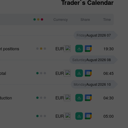
Trader`s Calendar
Currency
Share
Time
Friday
07 August 2026
t positions
EUR
19:30
Saturday
08 August 2026
otal
EUR
06:45
Monday
10 August 2026
duction
EUR
04:30
EUR
05:00