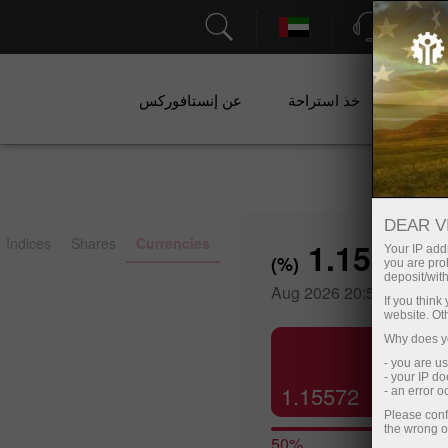
الدعم
ات
خذ استراحة
عن إنستافوركس
DEAR V
Indices
Shares
Currencies
1.15582
Your IP addr
%)
(
you are proh
Bar
Line
deposit/with
07 Aug 2026 20:59
If you thin
website. Ot
Why does yo
- you are u
- your IP d
1.15572
- an error 
Please conf
the wrong o
50%