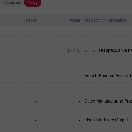
Tomorrow
Today
Forecast
Actual
Macroeconomic indicators
-
-58.1K
CFTC EUR speculative ne
-
-
French Reserve Assets T
-
-
Dutch Manufacturing Pro
-
-
Finnish Industry Output