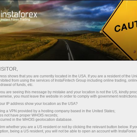
公司新闻
About InstaForex
ISITOR,
ess shows that you are currently located in the USA. If you are a resident of the Uni
ibited from using the services of InstaFintech Group including online trading, online
drawal of funds, etc.
InstaForex新闻
k you are seeing this message by mistake and your location is not the US, kindly pro
herwise, you must leave the website in order to comply with government restrictions
您想了解InstaForex交易时间表中的所有当前事件，
ur IP address show your location as the USA?
竞赛和变化吗？ 然后欢迎来到新闻页面，在那里发
sing a VPN provided by a hosting company based in the United States;
布关于最重要，有用和有趣的材料！
oes not have proper WHOIS records;
occurred in the WHOIS geolocation database.
irm whether you are a US resident or not by clicking the relevant button below. If y
ption, being a US resident, you will not be able to open an account with InstaForex