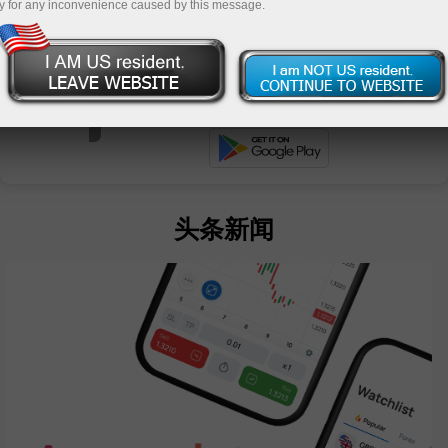
y for any inconvenience caused by this message.
unt
nt
头条新闻