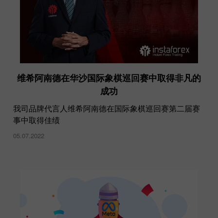
维希阿南德在华沙国际象棋巡回赛中取得非凡的
成功
让我们欢迎尤利娅·叶菲莫娃成为 InstaForex 品牌
我司品牌代言人维希阿南德在国际象棋巡回赛第二届赛
大使
事中取得佳绩
21.07.2021
05.07.2022