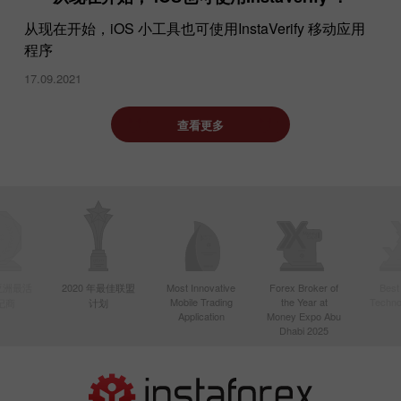
从现在开始，iOS 小工具也可使用InstaVerify 移动应用
程序
17.09.2021
查看更多
年亚洲最活
2020 年最佳联盟
Most Innovative
Forex Broker of
Best
Mobile Trading
the Year at
Techno
纪商
计划
Application
Money Expo Abu
Dhabi 2025