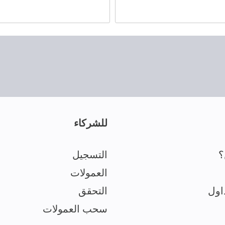
للشركاء
؟
التسجيل
العمولات
اول
التحقق
سحب العمولات