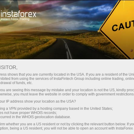
 instantánea de la cuenta
Plataforma comercial
a Principiantes
Para Inversionistas
Para Socios
Campa
ISITOR,
ess shows that you are currently located in the USA. If you are a resident of the Uni
ibited from using the services of InstaFintech Group including online trading, online
ing
drawal of funds, etc.
k you are seeing this message by mistake and your location is not the US, kindly pro
herwise, you must leave the website in order to comply with government restrictions
ur IP address show your location as the USA?
sing a VPN provided by a hosting company based in the United States;
oes not have proper WHOIS records;
occurred in the WHOIS geolocation database.
irm whether you are a US resident or not by clicking the relevant button below. If y
ption, being a US resident, you will not be able to open an account with InstaForex