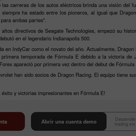
as carreras de los autos eléctricos brinda una visión del fut
y siempre ha estado entre los pioneros, al igual que Dragon
a para ambas partes".
altos directivos de Seagate Technologies, empezó su histo
butó en el legendario Indianapolis 500.
da en IndyCar como el novato del año. Actualmente, Dragon 
su primera temporada de Fórmula E debido a la victoria de
Forex apareció por primera vez dentro del debut de Fórmula
rolet han sido socios de Dragon Racing. El equipo tiene su
Bono de 30%
Depósito Afortunado
éxito y victorias impresionantes en Fórmula E!
Bono del Club InstaForex
Desarrolle
nta
Abrir una cuenta demo
trading sin