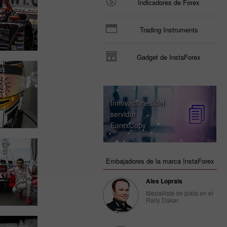
Indicadores de Forex
Trading Instruments
Gadget de InstaForex
Innovaciones del
servidor
ForexCopy
Embajadores de la marca InstaForex
Ales Loprais
Medallista de plata en el
Rally Dakar.