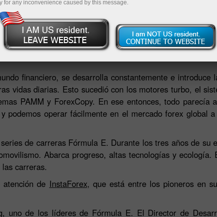
y for any inconvenience caused by this message.
Deposite
undo financiero, se desarrolla constantemente e introduce l
as vidas diarias. Esto sucedió con los motores turbo, el si
stemas PAMM y ForexCopy. En ese entonces, todo parecía al
 y podemos operar fácilmente en el mercado forex global a 
 series de carreras Fórmula E. Durante los tres años de su ex
vilismo. Abarca progreso, altas tecnologías y ecología. El
las carreras.
a atención de
InstaForex
, que está entre los pioneros en 
 uno de los líderes de Fórmula E. El Director de Desarro