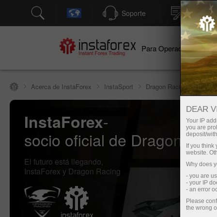
Soporte
Apertura
Para Operadores
Par
Acerca de InstaForex
InstaSport
Dragon Racing
DEAR V
-
InstaForex
Your IP addr
you are proh
socio oficial de Dragon Rac
deposit/with
If you thin
website. Ot
El futuro está llegando,
Why does yo
InstaForex y Dragon Racing
- you are u
- your IP d
- an error 
Please conf
the wrong o