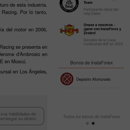
Team
uro de esta industria.
Participante oficial del
 Racing. Por lo tanto,
rally Dakar
Únase a nosotros -
ria del motor en 2006,
¡gane con InstaForex y
Zvolen!
Ganador de la Copa
Continental IIHF en 2005
Racing se presenta en
 Jerome d'Ambrosio en
 E en Moscú.
Bonos de InstaForex
cursal en Los Ángeles,
Bono de 30%
Depósito Afortunado
Bono del Club InstaForex
 sus habilidades de
Todos los bonos de InstaForex
 arriesgar su dinero