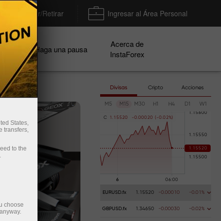
Depositar/Retirar
Ingresar al Área Personal
Acerca de
ñas
Haga una pausa
InstaForex
Divisas
Cripto
Acciones
M5
M15
M30
H1
H4
D1
W1
C
1
.
1
5
5
2
0
-
0
.
0
0
0
2
0
(
-
0
.
0
2
%
)
ted States,
 transfers,
ceed to the
.
EURUSD.fx
1.15520
-0.00010
-0.01%
ou choose
GBPUSD.fx
1.34650
-0.00030
-0.02%
 anyway.