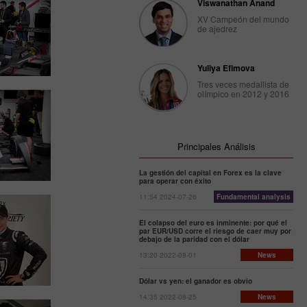
Viswanathan Anand
XV Campeón del mundo
de ajedrez
Yuliya Efimova
Tres veces medallista de
olímpico en 2012 y 2016
Principales Análisis
La gestión del capital en Forex es la clave
para operar con éxito
11:54 2024-07-26
Fundamental analysis
El colapso del euro es inminente: por qué el
par EUR/USD corre el riesgo de caer muy por
debajo de la paridad con el dólar
13:20 2022-08-01
News
Dólar vs yen: el ganador es obvio
14:35 2022-08-25
News