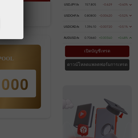
USDJPY.fx
157.805
-0.629
-0.40%
การฝากเงิน
การถ
USDCHF.fx
0.80800
-0.00420
-0.52%
USDCAD.fx
1.39410
-0.00720
-0.51%
AUDUSD.fx
0.70660
+0.00340
+0.48%
เปิดบัญชีเทรด
 POOL
ดาวน์โหลดแพลตฟอร์มการเทรด
,000