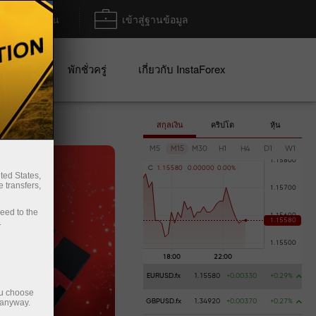
ฝาก/ถอน
เข้าสู่ฐานข้อมูล
ปญ
พักชั่วครู่
เกี่ยวกับ InstaForex
สกุลเงิน
คริปโต
หุ้น
M5
M15
M30
H1
H4
D1
W1
C
1
.
1
5
5
8
0
0
.
0
0
0
0
0
0
.
0
0
%
ted States,
 transfers,
ceed to the
.
EURUSD.fx
1.15580
+0.00330
+0.29%
ou choose
 anyway.
GBPUSD.fx
1.34920
+0.00370
+0.27%