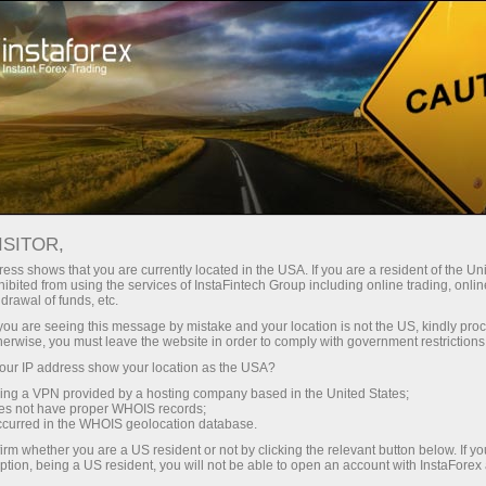
เปิดบัญชีเทรดทันที
แพลตฟอร์มการเทรด
ับผู้เริ่มต้นใหม่
สำหรับนักลงทุน
สำหรับหุ้นส่วน
แคมเ
ISITOR,
ทาง
ess shows that you are currently located in the USA. If you are a resident of the Uni
ibited from using the services of InstaFintech Group including online trading, online
drawal of funds, etc.
k you are seeing this message by mistake and your location is not the US, kindly pro
herwise, you must leave the website in order to comply with government restrictions
เพื่อให้ผู้
ur IP address show your location as the USA?
แข่งขันจะ
sing a VPN provided by a hosting company based in the United States;
0ดอลลาร์!
oes not have proper WHOIS records;
ารรุ่นใหม่
occurred in the WHOIS geolocation database.
irm whether you are a US resident or not by clicking the relevant button below. If y
ption, being a US resident, you will not be able to open an account with InstaForex