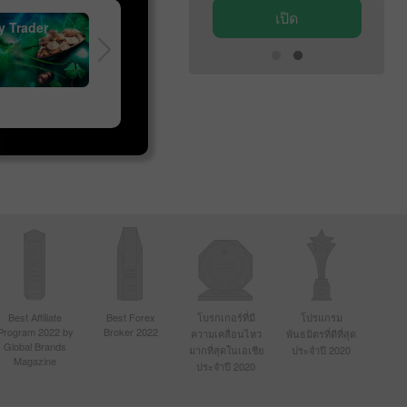
เปิด
เปิด
y Trader
การแข่งขัน InstaForex Sniper
การแข่งขัน Ins
Race
Best Affiliate
Best Forex
โบรกเกอร์ที่มี
โปรแกรม
Program 2022 by
Broker 2022
ความเคลื่อนไหว
พันธมิตรที่ดีที่สุด
Global Brands
มากที่สุดในเอเชีย
ประจำปี 2020
Magazine
ประจำปี 2020