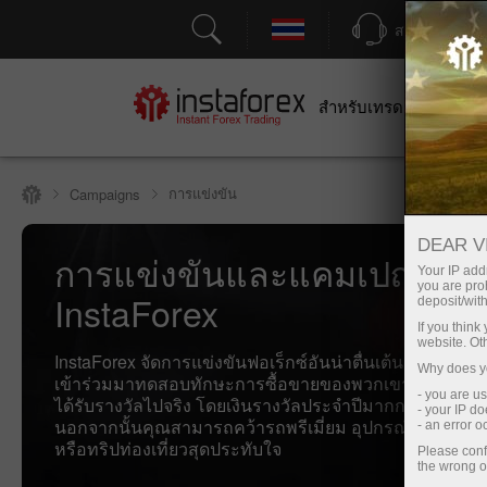
สนับสนุน
สำหรับเทรดเดอร์
สำหร
การแข่งขัน
Campaigns
DEAR V
การแข่งขันและแคมเปญจาก
Your IP addr
you are proh
InstaForex
deposit/with
If you thin
website. Ot
InstaForex จัดการแข่งขันฟอเร็กซ์อันน่าตื่นเต้นอยู่เป็นประจำ
Why does yo
เข้าร่วมมาทดสอบทักษะการซื้อขายของพวกเขา ผู้ชนะการ
- you are u
ได้รับรางวัลไปจริง โดยเงินรางวัลประจำปีมากกว่า 500,00
- your IP d
นอกจากนั้นคุณสามารถคว้ารถพรีเมี่ยม อุปกรณ์ติดต่อสื่อส
- an error 
หรือทริปท่องเที่ยวสุดประทับใจ
Please conf
the wrong o