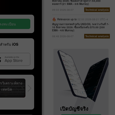
สิงหาคม 2026: ซื้อเมื่อราคาสูงกว่า 64,000
ดอลลาร์ (21 SMA - 0/8 Murray)
09:03 2026-08-07
Technical analysis
Relevance up to
02:00 2026-08-21 UTC--4
ลงทะเบียน
สัญญาณการเทรดสำหรับ USD/OIL ระหว่างวันที่ 7-
10 สิงหาคม 2026: ซื้อเหนือระดับ $75.00 (200
EMA - 4/8 Murray)
08:48 2026-08-07
Technical analysis
 สำหรับ iOS
รวิเคราะห์ทาง
สัญญาฟิวเจอร์ส
ข้อมูลจำเพาะของ
เทคนิค
คู่สกุลเงิน
สก
เปิดบัญชีสาธิต
เปิดบัญชีจริง