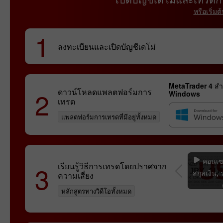
หรือเริ่
1
ลงทะเบียนและเปิดบัญชีเดโม่
MetaTrader 4 สำ
2
ดาวน์โหลดแพลตฟอร์มการ
Windows
เทรด
แพลตฟอร์มการเทรดที่มีอยู่ทั้งหมด
ะห์ทาง
สัญญาฟิวเจอร์ส
ข้อมูลจำเพาะของ
คอนเซป
3
เรียนรู้วิธีการเทรดโดยปราศจาก
ค
คู่สกุลเงิน
สกุลเงิน,
ความเสี่ยง
หลักสูตรทางวิดีโอทั้งหมด