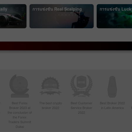
เปิด
เปิด
ally
การแข่งขัน Real Scalping
การแข่งขัน Luck
d
Best Forex
The best crypto
Best Customer
Best Broker 2022
Broker 2023 at
broker 2022
Service Broker
in Latin America
4
the conclusion of
2022
the Forex
Traders Summit
Dubai