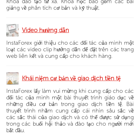
Khóa đào tạo từ xa. Khóa học bao gồm các bài
giảng về phân tích cơ bản và kỹ thuật.
Video hướng dẫn
InstaForex giới thiệu cho các đối tác của mình một
loạt các video clip hướng dẫn để đặt trên các trang
web liên kết và cung cấp cho khách hàng.
Khái niệm cơ bản về giao dịch tiền tệ
InstaForex lấy làm vui mừng khi cung cấp cho các
đối tác của mình một bài thuyết trình giáo dục về
những điều cơ bản trong giao dịch tiền tệ. Bài
thuyết trình nhằm cung cấp cái nhìn sâu sắc về
các sắc thái của giao dịch và có thể được sử dụng
trong các buổi hội thảo và đào tạo cho người mới
bắt đầu.