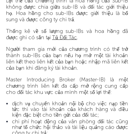
Lợi thế của chương trình là hoa hồng của Sub-IB
không được chia giữa sub-IB và đối tác giới thiệu
họ. Hoa hồng cho sub-IBs được giới thiệu là bổ
sung và được công ty chi trả.
Thống kê về số lượng sub-IBs và hoa hồng đã
được ghi có sẵn tại
Tủ Đối Tác
.
Người tham gia mới của chương trình có thể trở
thành sub-IBs của bạn nếu họ mở một tài khoản
liên kết theo liên kết của bạn hoặc nhập mã liên kết
của bạn khi đăng ký tài khoản.
Master Introducing Broker (Master-IB) là một
chương trình liên kết đa cấp mở rộng cung cấp
cho đối tác khu vực của mình một số lợi thế:
dịch vụ chuyển khoản nội bộ cho việc nạp tiền
tức thì vào tài khoản của khách hàng và điều
kiện đặc biệt cho tiền gửi của đối tác;
chi phí hoạt động của văn phòng đối tác cũng
như tổ chức hội thảo và tài liệu quảng cáo được
công ty chi trả;