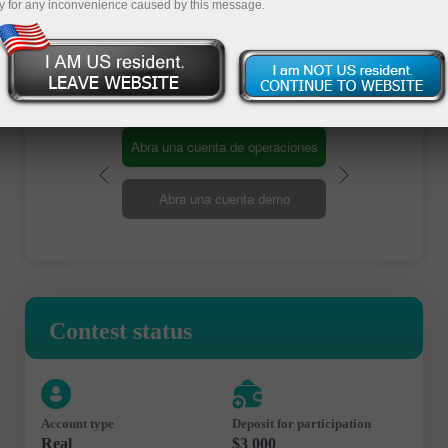
y for any inconvenience caused by this message.
Register
Abra una cuenta de operaciones
Abra una cuenta demo
Contest status
Account type
Deposit for participation
Real
$3 000