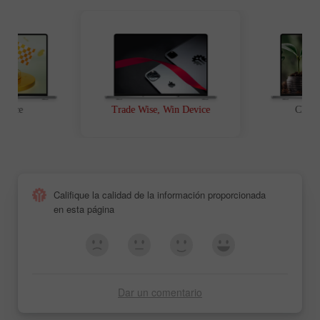
t Race
Trade Wise, Win Device
Chanc
Califique la calidad de la información proporcionada
en esta página
Dar un comentario