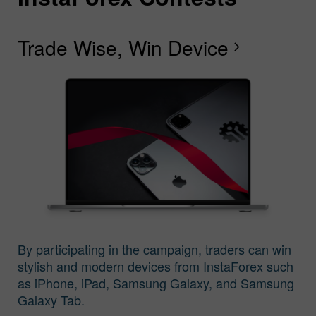
Trade Wise, Win Device
C
G
F
R
L
S
G
chevron_right
I
By participating in the campaign, traders can win
stylish and modern devices from InstaForex such
as iPhone, iPad, Samsung Galaxy, and Samsung
Galaxy Tab.