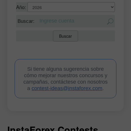
Año: 
 Buscar: 
Buscar
Si tiene alguna sugerencia sobre
cómo mejorar nuestros concursos y
campañas, contáctese con nosotros
a
contest-ideas@instaforex.com
.
InstaForex Contests
I
I
I
I
I
I
I