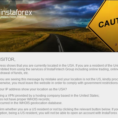
Campaigns
Contests
Chancy Deposit
ISITOR,
Chancy Deposit
ess shows that you are currently located in the USA. If you are a resident of the Uni
ibited from using the services of InstaFintech Group including online trading, online
drawal of funds, etc.
Deposit your account with $3,000 and get
k you are seeing this message by mistake and your location is not the US, kindly pro
$1000
more!
herwise, you must leave the website in order to comply with government restrictions
In August we raffle
$1000
within the Chancy
ur IP address show your location as the USA?
Deposit campaign!
sing a VPN provided by a hosting company based in the United States;
Get a chance to win by depositing $3,000 to a
oes not have proper WHOIS records;
occurred in the WHOIS geolocation database.
trading account. Having fulfilled this condition,
you become a campaign participant.
irm whether you are a US resident or not by clicking the relevant button below. If y
ption, being a US resident, you will not be able to open an account with InstaForex