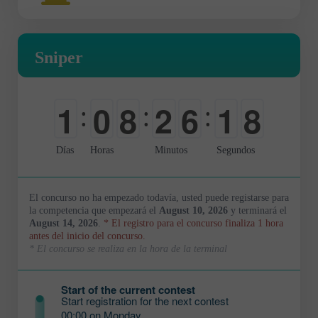
Sniper
1
0
8
2
6
1
7
:
:
:
0
-
0
0
0
2
8
Días
Horas
Minutos
Segundos
El concurso no ha empezado todavía, usted puede registarse para
la competencia que empezará el
August 10, 2026
y terminará el
August 14, 2026
.
* El registro para el concurso finaliza 1 hora
antes del inicio del concurso.
* El concurso se realiza en la hora de la terminal
Start of the current contest
Start registration for the next contest
00:00 on Monday