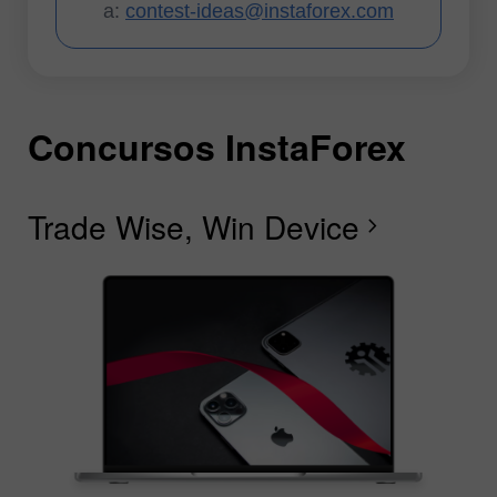
a:
contest-ideas@instaforex.com
Concursos InstaForex
C
C
C
C
C
C
I
Trade Wise, Win Device
C
Fe
F
R
L
S
G
chevron_right