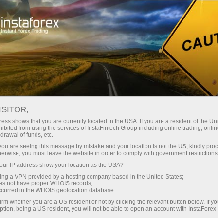
Campañas
Concursos
Francotirador
ISITOR,
Francotirador
ess shows that you are currently located in the USA. If you are a resident of the Uni
ibited from using the services of InstaFintech Group including online trading, online
drawal of funds, etc.
Every week we raffle off $1,500 among traders
k you are seeing this message by mistake and your location is not the US, kindly pro
with the best trading performance in a demo
herwise, you must leave the website in order to comply with government restrictions
account. Join the Sniper contest right now and
ur IP address show your location as the USA?
become one of these lucky ones!
sing a VPN provided by a hosting company based in the United States;
oes not have proper WHOIS records;
occurred in the WHOIS geolocation database.
Participar
irm whether you are a US resident or not by clicking the relevant button below. If y
ption, being a US resident, you will not be able to open an account with InstaForex