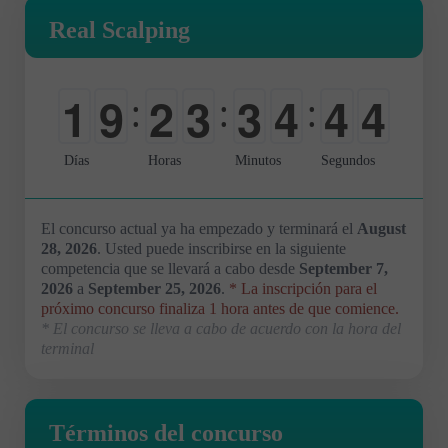
Real Scalping
3
1
9
2
3
3
4
4
:
:
:
4
0
0
0
0
0
0
0
Días
Horas
Minutos
Segundos
El concurso actual ya ha empezado y terminará el
August
28, 2026
. Usted puede inscribirse en la siguiente
competencia que se llevará a cabo desde
September 7,
2026
a
September 25, 2026
.
* La inscripción para el
próximo concurso finaliza 1 hora antes de que comience.
* El concurso se lleva a cabo de acuerdo con la hora del
terminal
Términos del concurso