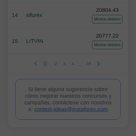
20804.43
14
sifurex
Mostrar detalles
20777.22
15
LITVIN
Mostrar detalles
..
1
2
3
4
39
Si tiene alguna sugerencia sobre
cómo mejorar nuestros concursos y
campañas, contáctese con nosotros
a:
contest-ideas@instaforex.com