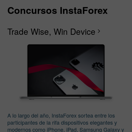
Concursos InstaForex
C
C
C
C
C
C
I
Trade Wise, Win Device
C
W
F
R
L
S
G
chevron_right
A lo largo del año, InstaForex sortea entre los
participantes de la rifa dispositivos elegantes y
modernos como iPhone, iPad, Samsung Galaxy y