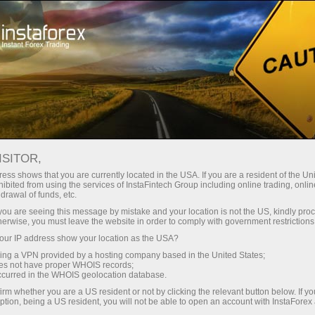
Campañas
Concursos
Especulación Real
ISITOR,
Especulación Real
ess shows that you are currently located in the USA. If you are a resident of the Uni
ibited from using the services of InstaFintech Group including online trading, online
drawal of funds, etc.
Concurso mensual entre cuentas demo. El
k you are seeing this message by mistake and your location is not the US, kindly pro
pozo de premio del torneo es $6,000 por mes y
herwise, you must leave the website in order to comply with government restrictions
$72,000 por año. Aquellos que realicen los
ur IP address show your location as the USA?
mayores depósitos serán anunciados como los
sing a VPN provided by a hosting company based in the United States;
ganadores.
oes not have proper WHOIS records;
occurred in the WHOIS geolocation database.
irm whether you are a US resident or not by clicking the relevant button below. If y
Participar
ption, being a US resident, you will not be able to open an account with InstaForex