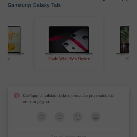
Samsung Galaxy Tab.
t Race
Trade Wise, Win Device
Chanc
Califique la calidad de la información proporcionada
en esta página
Dar un comentario