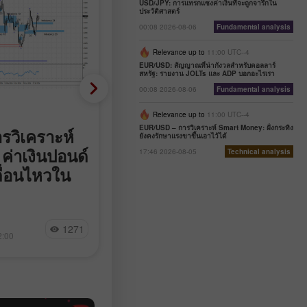
USD/JPY: การแทรกแซงค่าเงินที่จะถูกจารึกใน
ประวัติศาสตร์
00:08 2026-08-06
Fundamental analysis
Relevance up to
11:00 UTC--4
EUR/USD: สัญญาณที่น่ากังวลสำหรับดอลลาร์
สหรัฐ: รายงาน JOLTs และ ADP บอกอะไรเรา
00:08 2026-08-06
Fundamental analysis
Analytical News
Relevance up to
11:00 UTC--4
EUR/USD – การวิเคราะห์ Smart Money: ฝั่งกระทิง
วิเคราะห์
ปฏิทินเทรดเดอร์ประจำวันท
ยังคงรักษาแรงขาขึ้นเอาไว้ได้
ค่าเงินปอนด์
5 สิงหาคม
17:46 2026-08-05
Technical analysis
ื่อนไหวใน
อิหร่านและโอมานกำลังเจรจาอย่าง
จริงจังเพื่อฟื้นฟูการเดินเรือผ่านช่อง
ฮอร์มุซ ตามรายงานของ The New Y
ตัวขึ้นแรงใน
Times แผนที่เสนอนั้นจะกำหนดให้เรื
Svetlana Radchenko
1271
9
องกับปัจจัยพื้นฐาน
ขาเข้าเดินเรือตามแนวชายฝั่งอิหร่า
2:00
15:29 2026-08-05 +02:00
 จึงอาจกล่าวได้
ส่วนเรือขาออกจะเดินเรือตามแนว
บการปรับตัวขึ้น
ชายฝั่งโอมาน โดยจะไม่มีการเก็บภาษ
ดือนมิถุนายน ตาม
ผ่านทาง แต่ฝ่ายอิหร่านวางแผนเรียก
ักษณะการปรับฐาน
เก็บ “ค่าบริการ” สำหรับการดูแลควา
ำลังพยายามกลับ