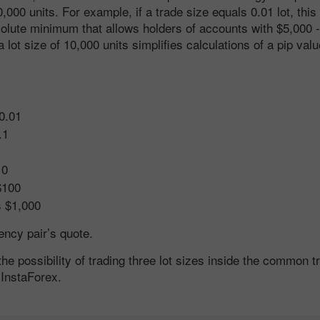
000 units. For example, if a trade size equals 0.01 lot, thi
bsolute minimum that allows holders of accounts with $5,000 
 lot size of 10,000 units simplifies calculations of a pip va
$0.01
.1
10
$100
s $1,000
ency pair’s quote.
he possibility of trading three lot sizes inside the common t
 InstaForex.