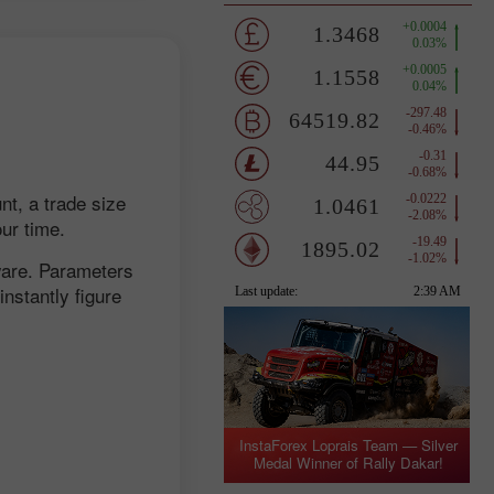
nt, a trade size
our time.
tware. Parameters
nstantly figure
InstaForex Loprais Team — Silver
Medal Winner of Rally Dakar!