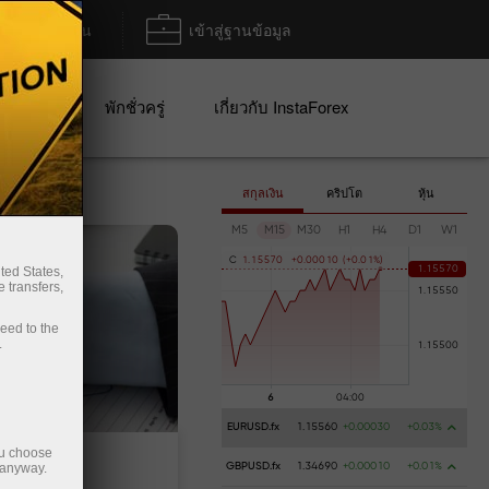
ฝาก/ถอน
เข้าสู่ฐานข้อมูล
ปญ
พักชั่วครู่
เกี่ยวกับ InstaForex
สกุลเงิน
คริปโต
หุ้น
M5
M15
M30
H1
H4
D1
W1
C
1
.
1
5
5
7
0
+
0
.
0
0
0
1
0
(
+
0
.
0
1
%
)
ted States,
 transfers,
ceed to the
.
EURUSD.fx
1.15560
+0.00030
+0.03%
ou choose
 anyway.
GBPUSD.fx
1.34690
+0.00010
+0.01%
งิน