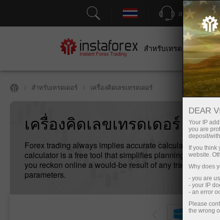
สนับสนุน
สำหรับเทรดเดอร์
สำหร
สำหรับเทรดเดอร์
เครื่องคิดเลขเทรดเดอร์
DEAR V
เครื่องคิดเลขเทรดเดอร์
Your IP addr
you are proh
deposit/with
Forex trading always implies accurate calculations. A tr
If you thin
calculator is a free tool that simplifies planning trades a
website. Ot
you reckon online a would-be result of any trade, enteri
Why does yo
parameters.
- you are u
- your IP d
- an error 
Please conf
the wrong o
เดโม่