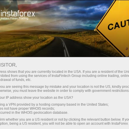
เปิดบัญชีเทรดทันที
แพลตฟอร์มการเทรด
ับผู้เริ่มต้นใหม่
สำหรับนักลงทุน
สำหรับหุ้นส่วน
แคมเ
ISITOR,
ess shows that you are currently located in the USA. If you are a resident of the Uni
ibited from using the services of InstaFintech Group including online trading, online
drawal of funds, etc.
ader’s
k you are seeing this message by mistake and your location is not the US, kindly pro
nd help
herwise, you must leave the website in order to comply with government restrictions
ng basic
ur IP address show your location as the USA?
sing a VPN provided by a hosting company based in the United States;
oes not have proper WHOIS records;
occurred in the WHOIS geolocation database.
irm whether you are a US resident or not by clicking the relevant button below. If y
ption, being a US resident, you will not be able to open an account with InstaForex
การฝากเงิน
การถอนเ