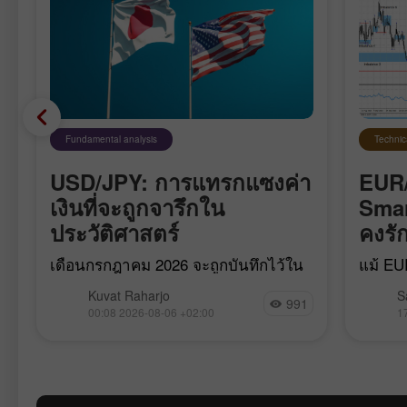
Fundamental analysis
Technic
USD/JPY: การแทรกแซงค่า
EUR/
เงินที่จะถูกจารึกใน
Smar
ย
ประวัติศาสตร์
คงรั
เดือนกรกฎาคม 2026 จะถูกบันทึกไว้ใน
แม้ EU
ประวัติศาสตร์ของตลาดเงินตราในฐานะ
แรงกระ
Kuvat Raharjo
S
เดือนที่ญี่ปุ่นและสหรัฐฯ ร่วมมือกัน
impulse)
991
00:08 2026-08-06 +02:00
1
ปกป้องเงินเยนเป็นครั้งแรกในรอบ 15 ปี
เมษายน 
ท่ามกลางการประชุมของ Bank of
ขยับเข
Japan ที่จบลงด้วยการ “หยุดแบบสาย
เองมาก
พ
เหยี่ยว” การแทรกแซงร่วมกันครั้งนี้ได้
ฉุดค่าเงินดอลลาร์สหรัฐต่อเยน
ง