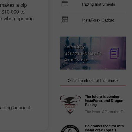
s makes a pip
Trading Instruments
- $10,000 to
lue when opening
InstaForex Gadget
ForexCopy
นวัตกรรมที่ช่วยเหลือ
ด้านการเทรด
Official partners of InstaForex
The future is coming -
InstaForex and Dragon
Racing
rading account.
The team of Formula - E
Be always the first with
InstaForex Loprais