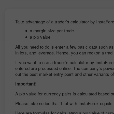
Take advantage of a trader’s calculator by InstaFore
a margin size per trade
a pip value
All you need to do is enter a few basic data such as 
in lots, and leverage. Hence, you can reckon a trad
If you want to use a trader’s calculator by InstaFor
entered are processed online. The company’s powerfu
out the best market entry point and other variants of
Important!
A pip value for currency pairs is calculated based on
Please take notice that 1 lot with InstaForex equals
Here are formulas for calculating a pip value of cu