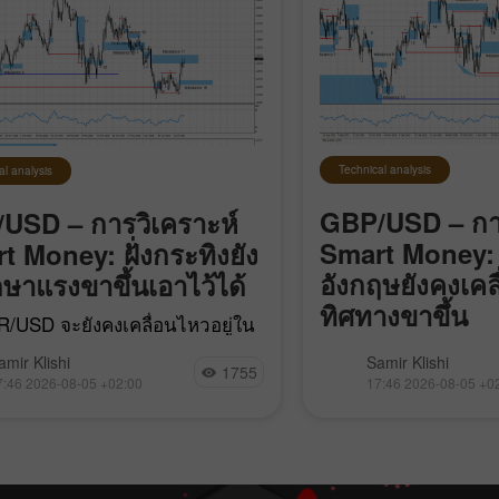
Technical analysis
al analysis
GBP/USD – การ
USD – การวิเคราะห์
Smart Money: 
t Money: ฝั่งกระทิงยัง
อังกฤษยังคงเคล
กษาแรงขาขึ้นเอาไว้ได้
ทิศทางขาขึ้น
R/USD จะยังคงเคลื่อนไหวอยู่ใน
ตุ้นขาลงระยะสั้น (local bearish
คู่เงิน GBP/USD ปรับ
amir Klishi
Samir Klishi
 เดียวกับที่เริ่มต้นเมื่อวันที่ 17
1755
สัปดาห์ที่แล้ว สอดคล้
7:46 2026-08-05 +02:00
17:46 2026-08-05 +0
แต่ทุก ๆ วันฝั่งกระทิงก็ค่อย ๆ
ในภาพรวมอย่างเต็มที่
้าใกล้การสร้างแนวโน้มของตัว
ว่าฝั่งกระทิงได้เริ่มรอ
ขึ้น หากต้องการทำให้สำเร็จ
รอบใหม่ตั้งแต่ปลายเ
มาด้วยการย่อตัวในล
ตามปกติ และขณะนี้ก