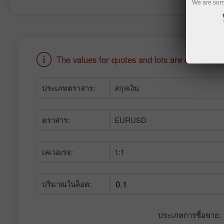
We are sorr
The values for quotes and lots are entered u
ประเภทตราสาร:
สกุลเงิน
ตราสาร:
EURUSD
เลเวอเรจ:
1:1
ปริมาณในล็อต:
ประเภทการซื้อขาย: