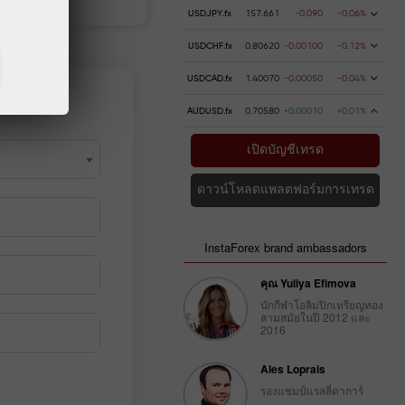
USDJPY.fx
157.661
-0.090
-0.06%
USDCHF.fx
0.80620
-0.00100
-0.12%
USDCAD.fx
1.40070
-0.00050
-0.04%
AUDUSD.fx
0.70580
+0.00010
+0.01%
เปิดบัญชีเทรด
ดาวน์โหลดแพลตฟอร์มการเทรด
InstaForex brand ambassadors
คุณ Yuliya Efimova
นักกีฬาโอลิมปิกเหรียญทอง
สามสมัยในปี 2012 และ
2016
Ales Loprais
รองแชมป์แรลลี่ดาการ์