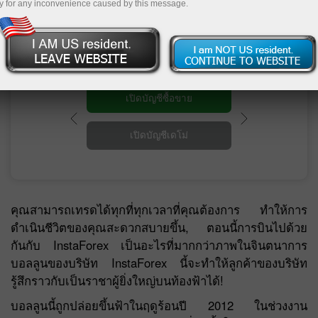
y for any inconvenience caused by this message.
ปัญหาทางการเงินต่างๆ แล้วกระโดดพุ่งไปหา
กิจกรรมที่คุณชอบได้
ซื้อขาย
ีเดโม่
คุณสามารถเทรดได้ทุกที่ทุกเวลาที่คุณต้องการ ทำให้การ
ดำเนินชีวิตของคุณสะดวกสบายขึ้น, ตอนนี้การบินไปด้วย
กันกับ InstaForex เป็นอะไรที่มากกว่าภาพในจินตนาการ
บอลลูนของบริษัท InstaForex นี้จะทำให้ลูกค้าของบริษัท
รู้สึกราวกับเป็นราชาผู้ยิ่งใหญ่บนท้องฟ้าได้!
บอลลูนนี้ถูกปล่อยขึ้นฟ้าในฤดูร้อนปี 2012 ในช่วงงาน