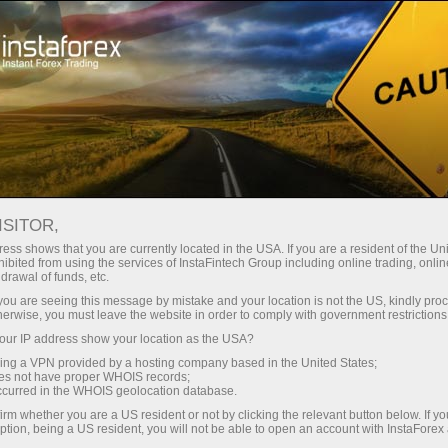
แคมเปญ
กิจกรรม
Instaforex Balloon
ISITOR,
InstaForex: เอื้อมมือเพื่อ
ess shows that you are currently located in the USA. If you are a resident of the Uni
ดวงอาทิตย์
ibited from using the services of InstaFintech Group including online trading, online
drawal of funds, etc.
k you are seeing this message by mistake and your location is not the US, kindly pro
herwise, you must leave the website in order to comply with government restrictions
ในฤดูร้อน ปี 2012 ณ international trading
ur IP address show your location as the USA?
convention ทาง InstaForex Company ได้เปิดตัว
บอลลูนที่มี logo อย่างเป็นทางการของบริษัทอยู่บน
sing a VPN provided by a hosting company based in the United States;
oes not have proper WHOIS records;
ตัวมันด้วย
occurred in the WHOIS geolocation database.
irm whether you are a US resident or not by clicking the relevant button below. If y
การเทรดกับ InstaForex เป็นโอกาสหนึ่งที่จะทำให้
ption, being a US resident, you will not be able to open an account with InstaForex
คุณลอยอยู่เหนืองานประจำ, ปัญหาเรื่องงานต่างๆ