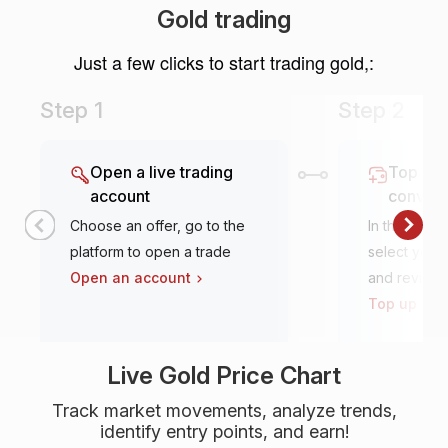
Gold trading
Just a few clicks to start trading gold,:
Step 1
Step 2
Open a live trading
Top it u
account
conven
Choose an offer, go to the
In the tradi
platform to open a trade
select your 
Open an account
and review
Top up an 
Live Gold Price Chart
Track market movements, analyze trends,
identify entry points, and earn!