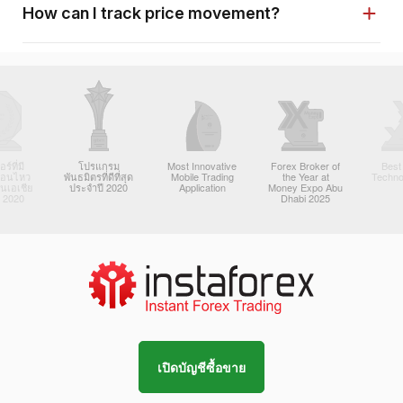
How can I track price movement?
์ที่มี
โปรแกรม
Most Innovative
Forex Broker of
Best
ื่อนไหว
พันธมิตรที่ดีที่สุด
Mobile Trading
the Year at
Techno
ในเอเชีย
ประจำปี 2020
Application
Money Expo Abu
 2020
Dhabi 2025
เปิดบัญชีซื้อขาย