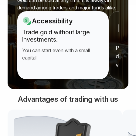
Gold can be sold at any time. It is always in
demand among traders and major funds alike.
Accessibility
P
Trade gold without large
a
investments.
Prices r
You can start even with a small
deprecia
capital.
value f
Advantages of trading with us