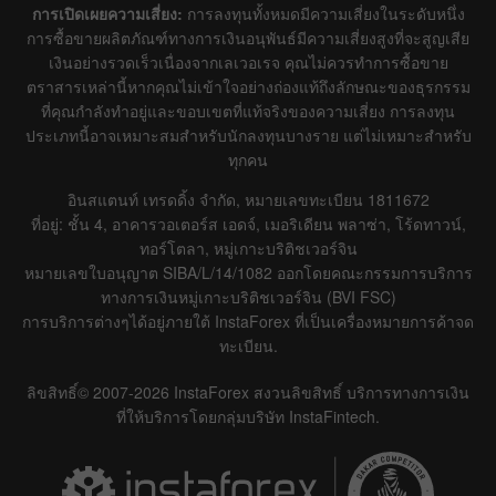
การเปิดเผยความเสี่ยง:
การลงทุนทั้งหมดมีความเสี่ยงในระดับหนึ่ง
การซื้อขายผลิตภัณฑ์ทางการเงินอนุพันธ์มีความเสี่ยงสูงที่จะสูญเสีย
เงินอย่างรวดเร็วเนื่องจากเลเวอเรจ คุณไม่ควรทำการซื้อขาย
ตราสารเหล่านี้หากคุณไม่เข้าใจอย่างถ่องแท้ถึงลักษณะของธุรกรรม
ที่คุณกำลังทำอยู่และขอบเขตที่แท้จริงของความเสี่ยง การลงทุน
ประเภทนี้อาจเหมาะสมสำหรับนักลงทุนบางราย แต่ไม่เหมาะสำหรับ
ทุกคน
อินสแตนท์ เทรดดิ้ง จำกัด, หมายเลขทะเบียน 1811672
ที่อยู่: ชั้น 4, อาคารวอเตอร์ส เอดจ์, เมอริเดียน พลาซ่า, โร้ดทาวน์,
ทอร์โตลา, หมู่เกาะบริติชเวอร์จิน
หมายเลขใบอนุญาต SIBA/L/14/1082 ออกโดยคณะกรรมการบริการ
ทางการเงินหมู่เกาะบริติชเวอร์จิน (BVI FSC)
การบริการต่างๆได้อยู่ภายใต้ InstaForex ที่เป็นเครื่องหมายการค้าจด
ทะเบียน.
ลิขสิทธิ์© 2007-2026 InstaForex สงวนลิขสิทธิ์ บริการทางการเงิน
ที่ให้บริการโดยกลุ่มบริษัท InstaFintech.