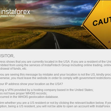
สำหรับเทรดเดอร์
Forex Analytics
ISITOR,
ess shows that you are currently located in the USA. If you are a resident of the Uni
ibited from using the services of InstaFintech Group including online trading, online
Forex Analytics
drawal of funds, etc.
k you are seeing this message by mistake and your location is not the US, kindly pro
herwise, you must leave the website in order to comply with government restrictions
We present to your attention the daily updated
ur IP address show your location as the USA?
Forex analytics section, where you will find
sing a VPN provided by a hosting company based in the United States;
reviews from leading experts in the foreign
oes not have proper WHOIS records;
exchange markets, up-to-date monitoring of
occurred in the WHOIS geolocation database.
financial information.
irm whether you are a US resident or not by clicking the relevant button below. If y
ption, being a US resident, you will not be able to open an account with InstaForex