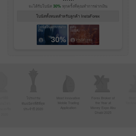
จะได้รับโบนัส
30%
ทุกครั้งที่คุณทำการฝากเงิน
โบนัสทั้งหมดสำหรับลูกค้า InstaForex
โบนัสในทุกการฝาก
คลับ
เงิน
โบนัส
30%
์ที่มี
โปรแกรม
Most Innovative
Forex Broker of
Best
Mobile Trading
the Year at
Techno
ื่อนไหว
พันธมิตรที่ดีที่สุด
Application
Money Expo Abu
ในเอเชีย
ประจำปี 2020
Dhabi 2025
 2020